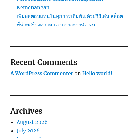
Kemenangan
เพิ่มผลตอบแทนในทุกการเดิมพัน ด้วยวิธีเล่น สล็อต
ที่ช่วยสร้างความแตกต่างอย่างชัดเจน
Recent Comments
A WordPress Commenter
on
Hello world!
Archives
August 2026
July 2026