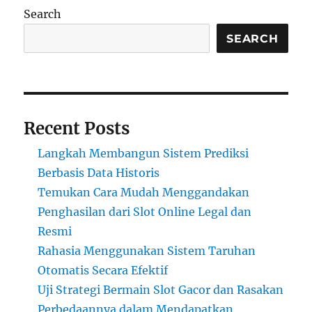
Search
SEARCH
Recent Posts
Langkah Membangun Sistem Prediksi
Berbasis Data Historis
Temukan Cara Mudah Menggandakan
Penghasilan dari Slot Online Legal dan
Resmi
Rahasia Menggunakan Sistem Taruhan
Otomatis Secara Efektif
Uji Strategi Bermain Slot Gacor dan Rasakan
Perbedaannya dalam Mendapatkan