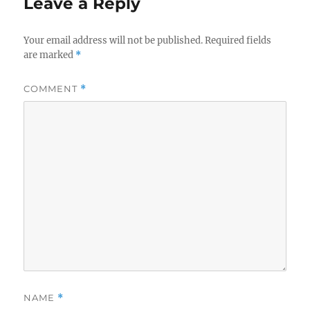
Leave a Reply
Your email address will not be published.
Required fields
are marked
*
COMMENT
*
NAME
*