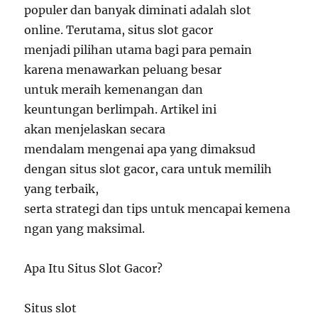
populer dan banyak diminati adalah slot
online. Terutama, situs slot gacor
menjadi pilihan utama bagi para pemain
karena menawarkan peluang besar
untuk meraih kemenangan dan
keuntungan berlimpah. Artikel ini
akan menjelaskan secara
mendalam mengenai apa yang dimaksud
dengan situs slot gacor, cara untuk memilih
yang terbaik,
serta strategi dan tips untuk mencapai kemena
ngan yang maksimal.
Apa Itu Situs Slot Gacor?
Situs slot