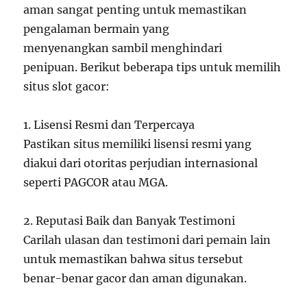
aman sangat penting untuk memastikan
pengalaman bermain yang
menyenangkan sambil menghindari
penipuan. Berikut beberapa tips untuk memilih
situs slot gacor:
1. Lisensi Resmi dan Terpercaya
Pastikan situs memiliki lisensi resmi yang
diakui dari otoritas perjudian internasional
seperti PAGCOR atau MGA.
2. Reputasi Baik dan Banyak Testimoni
Carilah ulasan dan testimoni dari pemain lain
untuk memastikan bahwa situs tersebut
benar-benar gacor dan aman digunakan.