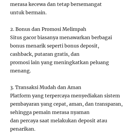
merasa kecewa dan tetap bersemangat
untuk bermain.
2. Bonus dan Promosi Melimpah
Situs gacor biasanya menawarkan berbagai
bonus menarik seperti bonus deposit,
cashback, putaran gratis, dan
promosi lain yang meningkatkan peluang
menang.
3. Transaksi Mudah dan Aman
Platform yang terpercaya menyediakan sistem
pembayaran yang cepat, aman, dan transparan,
sehingga pemain merasa nyaman
dan percaya saat melakukan deposit atau
penarikan.