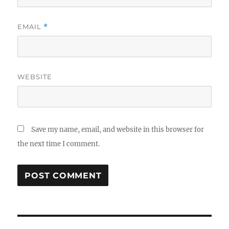
EMAIL
*
WEBSITE
Save my name, email, and website in this browser for
the next time I comment.
Post