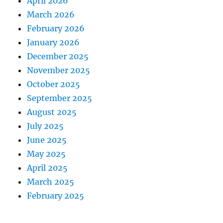
April 2026
March 2026
February 2026
January 2026
December 2025
November 2025
October 2025
September 2025
August 2025
July 2025
June 2025
May 2025
April 2025
March 2025
February 2025