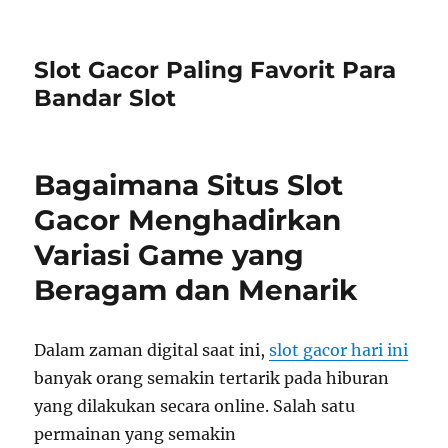
Slot Gacor Paling Favorit Para
Bandar Slot
Bagaimana Situs Slot
Gacor Menghadirkan
Variasi Game yang
Beragam dan Menarik
Dalam zaman digital saat ini,
slot gacor hari ini
banyak orang semakin tertarik pada hiburan
yang dilakukan secara online. Salah satu
permainan yang semakin