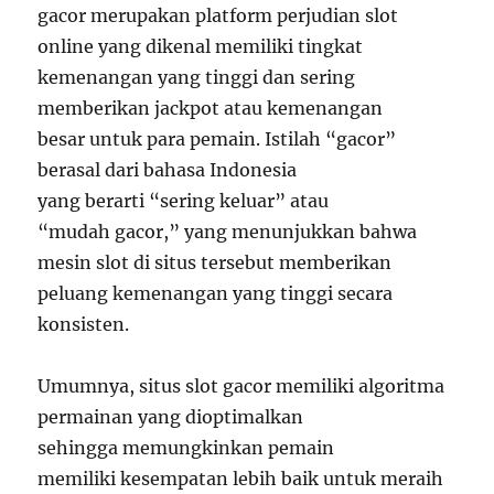
gacor merupakan platform perjudian slot
online yang dikenal memiliki tingkat
kemenangan yang tinggi dan sering
memberikan jackpot atau kemenangan
besar untuk para pemain. Istilah “gacor”
berasal dari bahasa Indonesia
yang berarti “sering keluar” atau
“mudah gacor,” yang menunjukkan bahwa
mesin slot di situs tersebut memberikan
peluang kemenangan yang tinggi secara
konsisten.
Umumnya, situs slot gacor memiliki algoritma
permainan yang dioptimalkan
sehingga memungkinkan pemain
memiliki kesempatan lebih baik untuk meraih