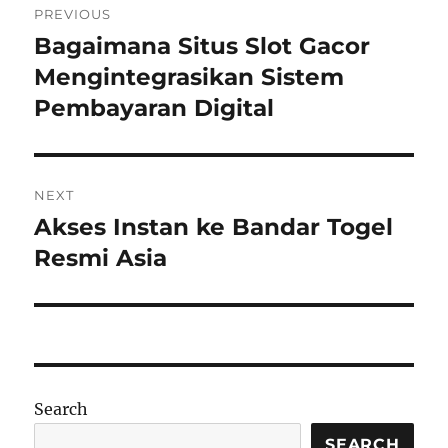
PREVIOUS
navigation
Bagaimana Situs Slot Gacor
Previous
post:
Mengintegrasikan Sistem
Pembayaran Digital
NEXT
Akses Instan ke Bandar Togel
Next
post:
Resmi Asia
Search
SEARCH