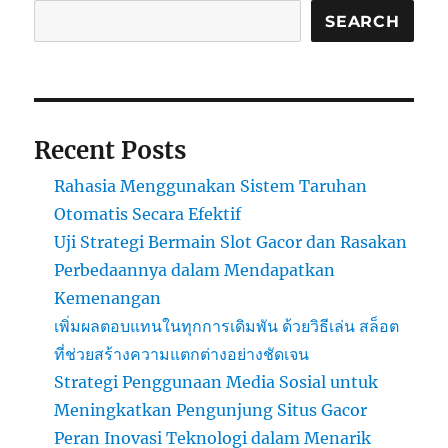
SEARCH
Recent Posts
Rahasia Menggunakan Sistem Taruhan
Otomatis Secara Efektif
Uji Strategi Bermain Slot Gacor dan Rasakan
Perbedaannya dalam Mendapatkan
Kemenangan
เพิ่มผลตอบแทนในทุกการเดิมพัน ด้วยวิธีเล่น สล็อต
ที่ช่วยสร้างความแตกต่างอย่างชัดเจน
Strategi Penggunaan Media Sosial untuk
Meningkatkan Pengunjung Situs Gacor
Peran Inovasi Teknologi dalam Menarik