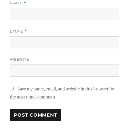
NAME
*
EMAIL
*
WEBSITE
Save my name, email, and website in this browser for
the next time I comment.