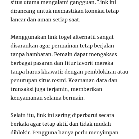
situs utama mengalami gangguan. Link ini
dirancang untuk memastikan koneksi tetap
lancar dan aman setiap saat.
Menggunakan link togel alternatif sangat
disarankan agar permainan tetap berjalan
tanpa hambatan. Pemain dapat mengakses
berbagai pasaran dan fitur favorit mereka
tanpa harus khawatir dengan pemblokiran atau
penutupan situs resmi. Keamanan data dan
transaksi juga terjamin, memberikan
kenyamanan selama bermain.
Selain itu, link ini sering diperbarui secara
berkala agar tetap aktif dan tidak mudah
diblokir. Pengguna hanya perlu menyimpan