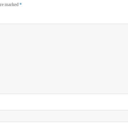
 are marked
*