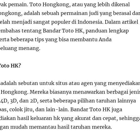
nyak pemain. Toto Hongkong, atau yang lebih dikenal
ongkong, adalah sebuah permainan judi yang berasal dar
lah menjadi sangat populer di Indonesia. Dalam artikel
membahas tentang Bandar Toto HK, panduan lengkap
erta beberapa tips yang bisa membantu Anda
eluang menang.
Toto HK?
adalah sebutan untuk situs atau agen yang menyediaka
 Hongkong. Mereka biasanya menawarkan berbagai jeni
 4D, 3D, dan 2D, serta beberapa pilihan taruhan lainnya
bas, colok jitu, dan lain-lain. Bandar Toto HK juga
iakan hasil keluaran hk yang akurat dan cepat, sehingg
ngan mudah memantau hasil taruhan mereka.