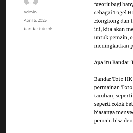
favorit bagi ba
Author
admin
sebagai Togel H
Posted
April 5, 2025
Hongkong dan te
on
Tags
bandar toto hk
ini, kita akan 
untuk pemain, s
meningkatkan p
Apa itu Bandar 
Bandar Toto HK 
permainan Toto
taruhan, seperti
seperti colok be
biasanya menyed
pemain bisa de