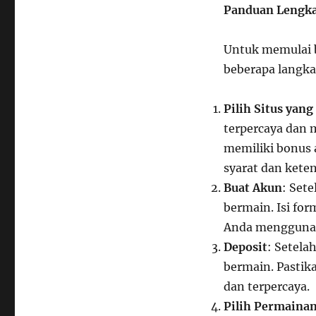
Panduan Lengka
Untuk memulai 
beberapa langka
Pilih Situs yang
terpercaya dan 
memiliki bonus 
syarat dan keten
Buat Akun
: Set
bermain. Isi fo
Anda menggunaka
Deposit
: Setela
bermain. Pasti
dan terpercaya.
Pilih Permaina