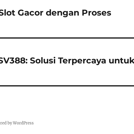
lot Gacor dengan Proses
V388: Solusi Terpercaya untu
ered by WordPress