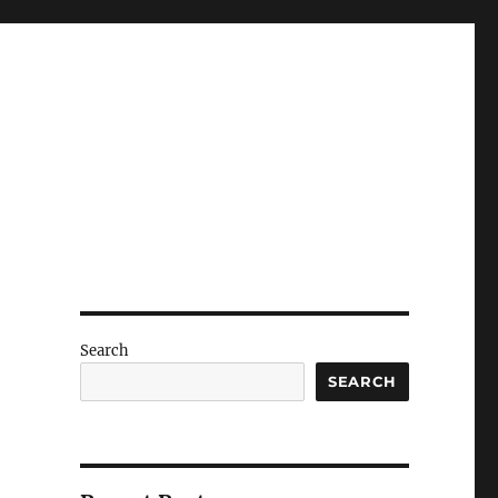
Search
SEARCH