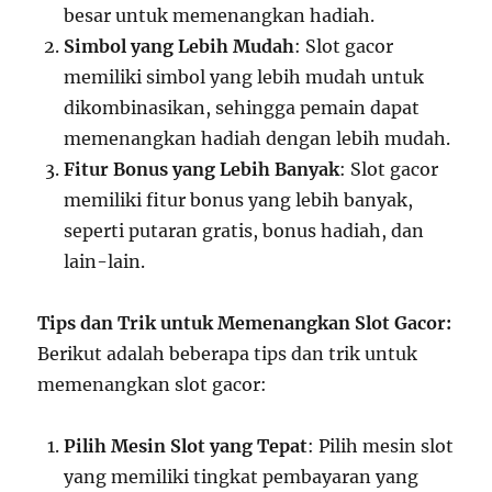
besar untuk memenangkan hadiah.
Simbol yang Lebih Mudah
: Slot gacor
memiliki simbol yang lebih mudah untuk
dikombinasikan, sehingga pemain dapat
memenangkan hadiah dengan lebih mudah.
Fitur Bonus yang Lebih Banyak
: Slot gacor
memiliki fitur bonus yang lebih banyak,
seperti putaran gratis, bonus hadiah, dan
lain-lain.
Tips dan Trik untuk Memenangkan Slot Gacor:
Berikut adalah beberapa tips dan trik untuk
memenangkan slot gacor:
Pilih Mesin Slot yang Tepat
: Pilih mesin slot
yang memiliki tingkat pembayaran yang