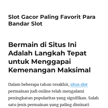
Slot Gacor Paling Favorit Para
Bandar Slot
Bermain di Situs Ini
Adalah Langkah Tepat
untuk Menggapai
Kemenangan Maksimal
Dalam beberapa tahun terakhir,
situs slot
permainan judi online telah mengalami
peningkatan popularitas yang signifikan. Salah
satu jenis permainan yang paling diminati