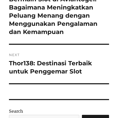
post:
Bagaimana Meningkatkan
Peluang Menang dengan
Menggunakan Pengalaman
dan Kemampuan
NEXT
Thor138: Destinasi Terbaik
Next
post:
untuk Penggemar Slot
Search