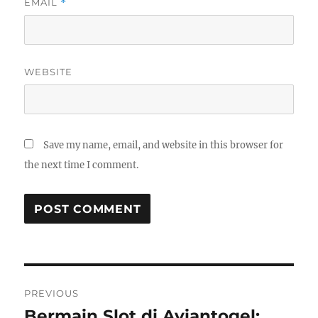
EMAIL
*
WEBSITE
Save my name, email, and website in this browser for
the next time I comment.
Post
PREVIOUS
navigation
Bermain Slot di Aviantogel:
Previous