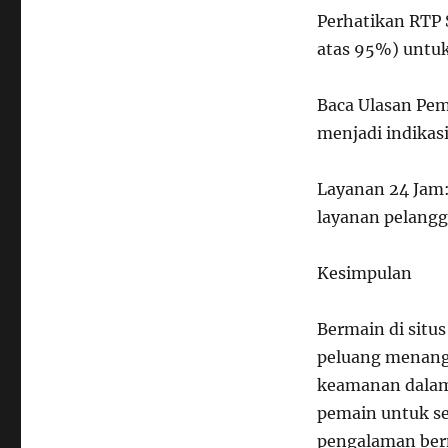
Perhatikan RTP 
atas 95%) untu
Baca Ulasan Pem
menjadi indikasi
Layanan 24 Jam:
layanan pelangg
Kesimpulan
Bermain di situ
peluang menang 
keamanan dalam
pemain untuk se
pengalaman ber