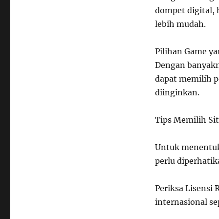
dompet digital, 
lebih mudah.
Pilihan Game y
Dengan banyakny
dapat memilih p
diinginkan.
Tips Memilih Si
Untuk menentuka
perlu diperhati
Periksa Lisensi 
internasional s