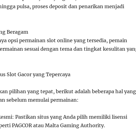
hingga pulsa, proses deposit dan penarikan menjadi
ang Beragam
a opsi permainan slot online yang tersedia, pemain
ermainan sesuai dengan tema dan tingkat kesulitan yan
tus Slot Gacor yang Tepercaya
n pilihan yang tepat, berikut adalah beberapa hal yang
kan sebelum memulai permainan:
Resmi: Pastikan situs yang Anda pilih memiliki lisensi
eperti PAGCOR atau Malta Gaming Authority.