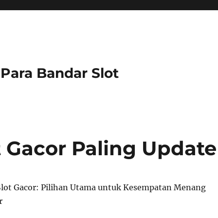
 Para Bandar Slot
t Gacor Paling Update
Slot Gacor: Pilihan Utama untuk Kesempatan Menang
r