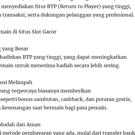
i menyediakan fitur RTP (Return to Player) yang tinggi,
 transaksi, serta dukungan pelanggan yang profesional.
ain di Situs Slot Gacor
 yang Besar
hadirkan RTP yang tinggi, yang dapat meningkatkan
ain untuk menerima hadiah secara lebih sering.
osi Melimpah
r yang terpercaya biasanya memberikan
seperti bonus sambutan, cashback, dan putaran gratis,
kesenangan saat bermain bagi para pemain.
 Mudah dan Aman
 metode pembayaran yang ada, mulai dari transfer bank