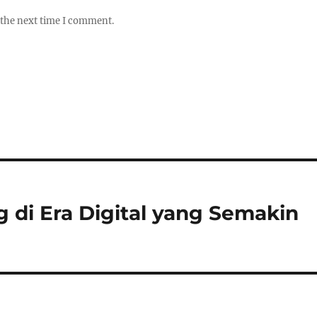
 the next time I comment.
g di Era Digital yang Semakin