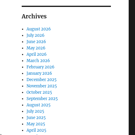
Archives
August 2026
July 2026
June 2026
May 2026
April 2026
March 2026
February 2026
January 2026
December 2025
November 2025
October 2025
September 2025
August 2025
July 2025
June 2025
May 2025
April 2025
,