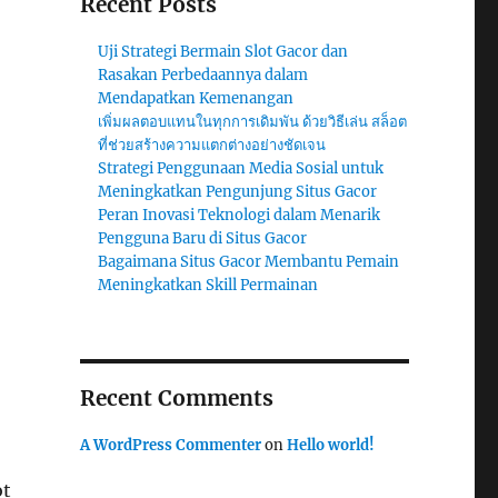
Recent Posts
Uji Strategi Bermain Slot Gacor dan
Rasakan Perbedaannya dalam
Mendapatkan Kemenangan
เพิ่มผลตอบแทนในทุกการเดิมพัน ด้วยวิธีเล่น สล็อต
ที่ช่วยสร้างความแตกต่างอย่างชัดเจน
Strategi Penggunaan Media Sosial untuk
Meningkatkan Pengunjung Situs Gacor
Peran Inovasi Teknologi dalam Menarik
Pengguna Baru di Situs Gacor
Bagaimana Situs Gacor Membantu Pemain
Meningkatkan Skill Permainan
Recent Comments
A WordPress Commenter
on
Hello world!
ot