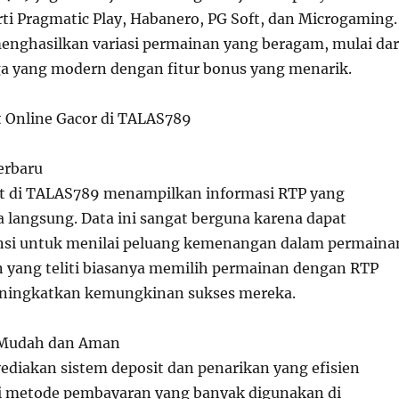
ti Pragmatic Play, Habanero, PG Soft, dan Microgaming.
menghasilkan variasi permainan yang beragam, mulai dar
gga yang modern dengan fitur bonus yang menarik.
 Online Gacor di TALAS789
erbaru
ot di TALAS789 menampilkan informasi RTP yang
a langsung. Data ini sangat berguna karena dapat
ensi untuk menilai peluang kemenangan dalam permaina
n yang teliti biasanya memilih permainan dengan RTP
eningkatkan kemungkinan sukses mereka.
 Mudah dan Aman
iakan sistem deposit dan penarikan yang efisien
i metode pembayaran yang banyak digunakan di