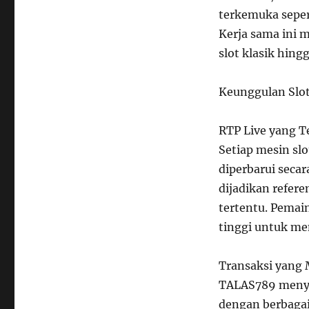
terkemuka seper
Kerja sama ini 
slot klasik hin
Keunggulan Slot
RTP Live yang T
Setiap mesin sl
diperbarui secar
dijadikan refer
tertentu. Pemai
tinggi untuk m
Transaksi yang
TALAS789 menyed
dengan berbaga