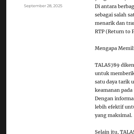
Posted
September 28, 2025
Di antara berba
on
sebagai salah s
menarik dan tra
RTP (Return to P
Mengapa Memil
TALAS789 dikenal
untuk memberik
satu daya tarik 
keamanan pada me
Dengan informas
lebih efektif u
yang maksimal.
Selain itu, TAL