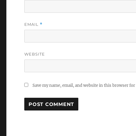
EMAIL
*
WEBSITE
Save my name, email, and website in this browser for