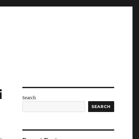
i
Search
SEARCH
.