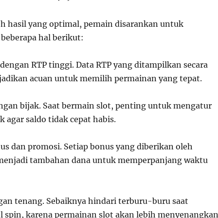
 hasil yang optimal, pemain disarankan untuk
eberapa hal berikut:
 dengan RTP tinggi. Data RTP yang ditampilkan secara
ijadikan acuan untuk memilih permainan yang tepat.
ngan bijak. Saat bermain slot, penting untuk mengatur
 agar saldo tidak cepat habis.
s dan promosi. Setiap bonus yang diberikan oleh
menjadi tambahan dana untuk memperpanjang waktu
an tenang. Sebaiknya hindari terburu-buru saat
 spin, karena permainan slot akan lebih menyenangka