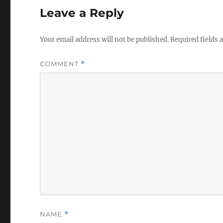
Leave a Reply
Your email address will not be published.
Required fields
COMMENT
*
NAME
*