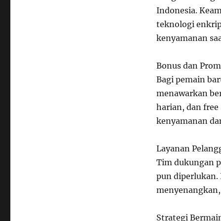
Indonesia. Kea
teknologi enkri
kenyamanan saat
Bonus dan Prom
Bagi pemain ba
menawarkan ber
harian, dan fre
kenyamanan dan
Layanan Pelang
Tim dukungan pe
pun diperlukan
menyenangkan, 
Strategi Bermai