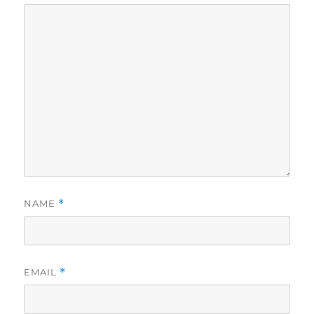
NAME
*
EMAIL
*