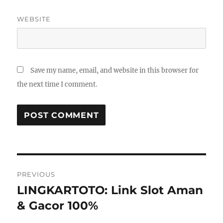
WEBSITE
Save my name, email, and website in this browser for
the next time I comment.
Post
PREVIOUS
navigation
LINGKARTOTO: Link Slot Aman
Previous
post:
& Gacor 100%