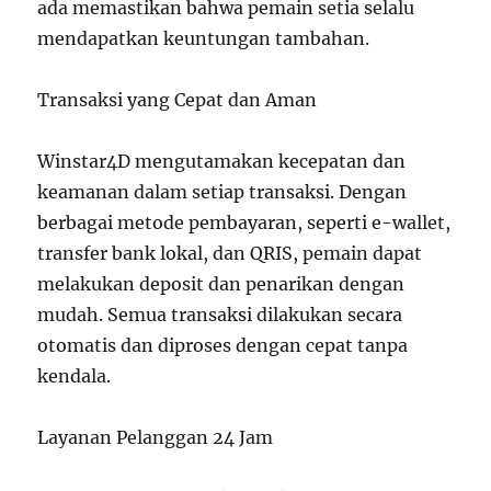
ada memastikan bahwa pemain setia selalu
mendapatkan keuntungan tambahan.
Transaksi yang Cepat dan Aman
Winstar4D mengutamakan kecepatan dan
keamanan dalam setiap transaksi. Dengan
berbagai metode pembayaran, seperti e-wallet,
transfer bank lokal, dan QRIS, pemain dapat
melakukan deposit dan penarikan dengan
mudah. Semua transaksi dilakukan secara
otomatis dan diproses dengan cepat tanpa
kendala.
Layanan Pelanggan 24 Jam