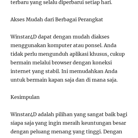
terbaru yang selalu diperbarui setiap hari.
Akses Mudah dari Berbagai Perangkat
Winstar4D dapat dengan mudah diakses
menggunakan komputer atau ponsel. Anda
tidak perlu mengunduh aplikasi khusus, cukup
bermain melalui browser dengan koneksi
internet yang stabil. Ini memudahkan Anda
untuk bermain kapan saja dan di mana saja.
Kesimpulan
Winstar4D adalah pilihan yang sangat baik bagi
siapa saja yang ingin meraih keuntungan besar
dengan peluang menang yang tinggi. Dengan