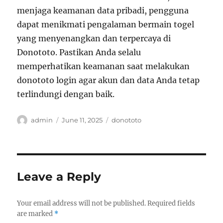
menjaga keamanan data pribadi, pengguna
dapat menikmati pengalaman bermain togel
yang menyenangkan dan terpercaya di
Donototo. Pastikan Anda selalu
memperhatikan keamanan saat melakukan
donototo login agar akun dan data Anda tetap
terlindungi dengan baik.
Author
Posted
Tags
admin
June 11, 2025
donototo
on
Leave a Reply
Your email address will not be published.
Required fields
are marked
*