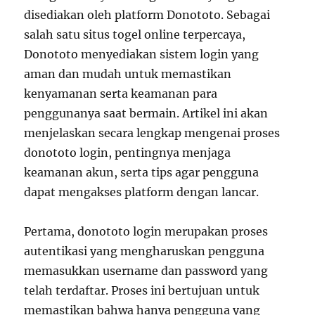
disediakan oleh platform Donototo. Sebagai
salah satu situs togel online terpercaya,
Donototo menyediakan sistem login yang
aman dan mudah untuk memastikan
kenyamanan serta keamanan para
penggunanya saat bermain. Artikel ini akan
menjelaskan secara lengkap mengenai proses
donototo login, pentingnya menjaga
keamanan akun, serta tips agar pengguna
dapat mengakses platform dengan lancar.
Pertama, donototo login merupakan proses
autentikasi yang mengharuskan pengguna
memasukkan username dan password yang
telah terdaftar. Proses ini bertujuan untuk
memastikan bahwa hanya pengguna yang