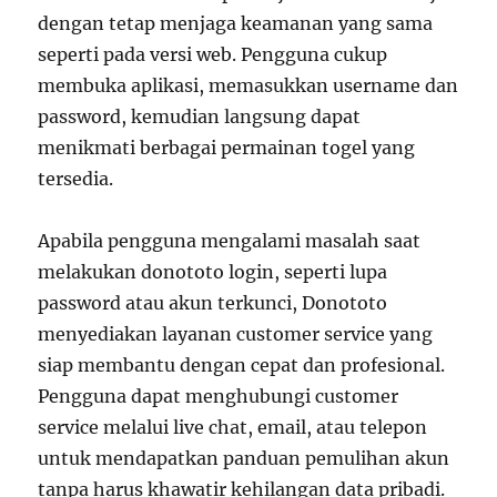
dengan tetap menjaga keamanan yang sama
seperti pada versi web. Pengguna cukup
membuka aplikasi, memasukkan username dan
password, kemudian langsung dapat
menikmati berbagai permainan togel yang
tersedia.
Apabila pengguna mengalami masalah saat
melakukan donototo login, seperti lupa
password atau akun terkunci, Donototo
menyediakan layanan customer service yang
siap membantu dengan cepat dan profesional.
Pengguna dapat menghubungi customer
service melalui live chat, email, atau telepon
untuk mendapatkan panduan pemulihan akun
tanpa harus khawatir kehilangan data pribadi.