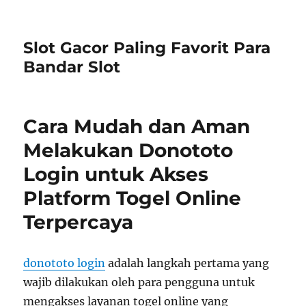
Slot Gacor Paling Favorit Para
Bandar Slot
Cara Mudah dan Aman
Melakukan Donototo
Login untuk Akses
Platform Togel Online
Terpercaya
donototo login
adalah langkah pertama yang
wajib dilakukan oleh para pengguna untuk
mengakses layanan togel online yang