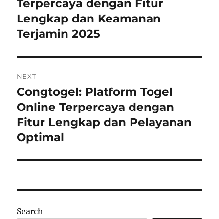
post:
Terpercaya dengan Fitur
Lengkap dan Keamanan
Terjamin 2025
NEXT
Congtogel: Platform Togel
Next
post:
Online Terpercaya dengan
Fitur Lengkap dan Pelayanan
Optimal
Search