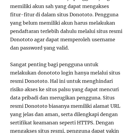
memiliki akun sah yang dapat mengakses
fitur-fitur di dalam situs Donototo. Pengguna
yang belum memiliki akun harus melakukan
pendaftaran terlebih dahulu melalui situs resmi
Donototo agar dapat memperoleh username
dan password yang valid.
Sangat penting bagi pengguna untuk
melakukan donototo login hanya melalui situs
resmi Donototo. Hal ini untuk menghindari
risiko akses ke situs palsu yang dapat mencuri
data pribadi dan merugikan pengguna. Situs
resmi Donototo biasanya memiliki alamat URL
yang jelas dan aman, serta dilengkapi dengan
sertifikat keamanan seperti HTTPS. Dengan
mengakses situs resmi, pengguna dapat yakin