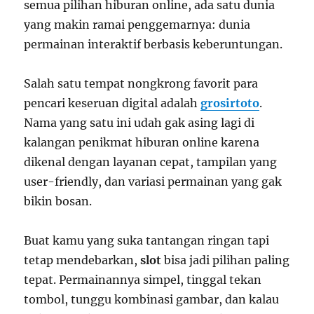
semua pilihan hiburan online, ada satu dunia
yang makin ramai penggemarnya: dunia
permainan interaktif berbasis keberuntungan.
Salah satu tempat nongkrong favorit para
pencari keseruan digital adalah
grosirtoto
.
Nama yang satu ini udah gak asing lagi di
kalangan penikmat hiburan online karena
dikenal dengan layanan cepat, tampilan yang
user-friendly, dan variasi permainan yang gak
bikin bosan.
Buat kamu yang suka tantangan ringan tapi
tetap mendebarkan,
slot
bisa jadi pilihan paling
tepat. Permainannya simpel, tinggal tekan
tombol, tunggu kombinasi gambar, dan kalau