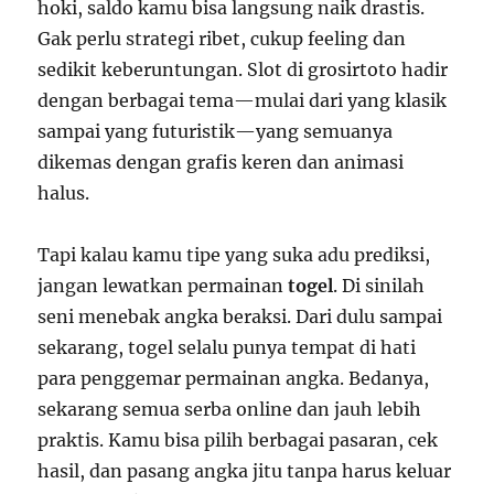
hoki, saldo kamu bisa langsung naik drastis.
Gak perlu strategi ribet, cukup feeling dan
sedikit keberuntungan. Slot di grosirtoto hadir
dengan berbagai tema—mulai dari yang klasik
sampai yang futuristik—yang semuanya
dikemas dengan grafis keren dan animasi
halus.
Tapi kalau kamu tipe yang suka adu prediksi,
jangan lewatkan permainan
togel
. Di sinilah
seni menebak angka beraksi. Dari dulu sampai
sekarang, togel selalu punya tempat di hati
para penggemar permainan angka. Bedanya,
sekarang semua serba online dan jauh lebih
praktis. Kamu bisa pilih berbagai pasaran, cek
hasil, dan pasang angka jitu tanpa harus keluar