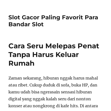
Slot Gacor Paling Favorit Para
Bandar Slot
Cara Seru Melepas Penat
Tanpa Harus Keluar
Rumah
Zaman sekarang, hiburan nggak harus mahal
atau ribet. Cukup duduk di sofa, buka HP, dan
kamu udah bisa ngerasain sensasi hiburan
digital yang nggak kalah seru dari nonton
konser atau nongkrong di kafe hits. Di antara