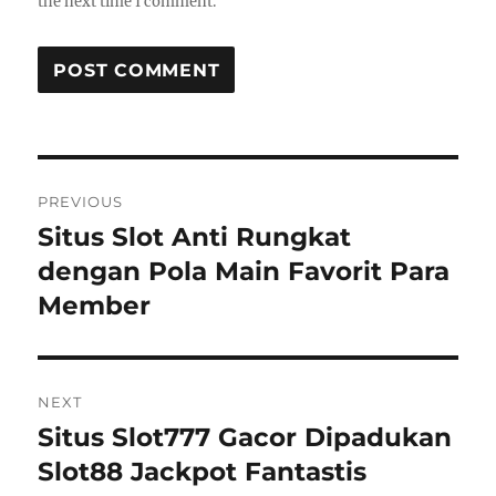
the next time I comment.
Post
PREVIOUS
navigation
Situs Slot Anti Rungkat
Previous
post:
dengan Pola Main Favorit Para
Member
NEXT
Situs Slot777 Gacor Dipadukan
Next
post:
Slot88 Jackpot Fantastis