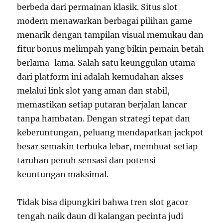
berbeda dari permainan klasik. Situs slot
modern menawarkan berbagai pilihan game
menarik dengan tampilan visual memukau dan
fitur bonus melimpah yang bikin pemain betah
berlama-lama. Salah satu keunggulan utama
dari platform ini adalah kemudahan akses
melalui link slot yang aman dan stabil,
memastikan setiap putaran berjalan lancar
tanpa hambatan. Dengan strategi tepat dan
keberuntungan, peluang mendapatkan jackpot
besar semakin terbuka lebar, membuat setiap
taruhan penuh sensasi dan potensi
keuntungan maksimal.
Tidak bisa dipungkiri bahwa tren slot gacor
tengah naik daun di kalangan pecinta judi