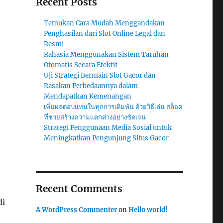
Recent Posts
Temukan Cara Mudah Menggandakan
Penghasilan dari Slot Online Legal dan
Resmi
Rahasia Menggunakan Sistem Taruhan
Otomatis Secara Efektif
Uji Strategi Bermain Slot Gacor dan
Rasakan Perbedaannya dalam
Mendapatkan Kemenangan
เพิ่มผลตอบแทนในทุกการเดิมพัน ด้วยวิธีเล่น สล็อต
ที่ช่วยสร้างความแตกต่างอย่างชัดเจน
Strategi Penggunaan Media Sosial untuk
Meningkatkan Pengunjung Situs Gacor
Recent Comments
di
A WordPress Commenter
on
Hello world!