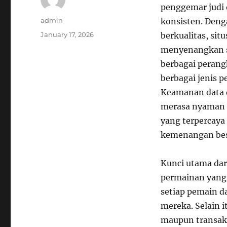
penggemar judi
Author
admin
konsisten. Deng
Posted
January 17, 2026
berkualitas, si
on
menyenangkan s
berbagai perang
berbagai jenis p
Keamanan data d
merasa nyaman d
yang terpercay
kemenangan besa
Kunci utama dari
permainan yang
setiap pemain 
mereka. Selain 
maupun transaks