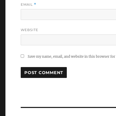
EMAIL
*
WEBSITE
Save my name, email, and website in this browser for
Post