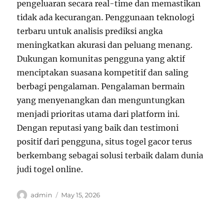
pengeluaran secara real-time dan memastikan
tidak ada kecurangan. Penggunaan teknologi
terbaru untuk analisis prediksi angka
meningkatkan akurasi dan peluang menang.
Dukungan komunitas pengguna yang aktif
menciptakan suasana kompetitif dan saling
berbagi pengalaman. Pengalaman bermain
yang menyenangkan dan menguntungkan
menjadi prioritas utama dari platform ini.
Dengan reputasi yang baik dan testimoni
positif dari pengguna, situs togel gacor terus
berkembang sebagai solusi terbaik dalam dunia
judi togel online.
Author
Posted
admin
May 15, 2026
on