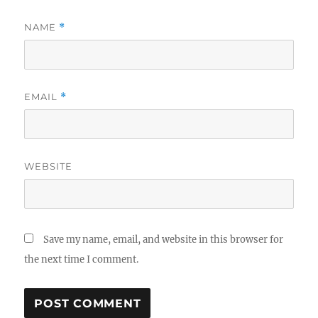
NAME
*
EMAIL
*
WEBSITE
Save my name, email, and website in this browser for
the next time I comment.