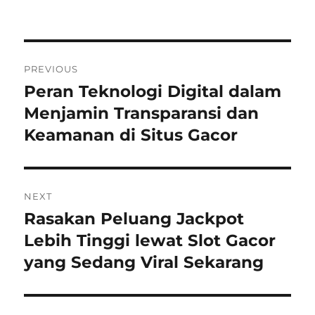
Post
PREVIOUS
navigation
Peran Teknologi Digital dalam
Previous
post:
Menjamin Transparansi dan
Keamanan di Situs Gacor
NEXT
Rasakan Peluang Jackpot
Next
post:
Lebih Tinggi lewat Slot Gacor
yang Sedang Viral Sekarang