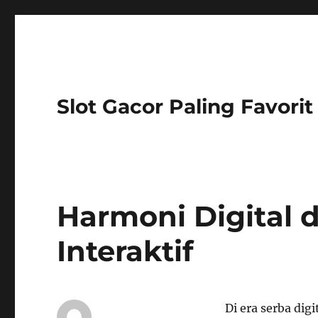
Slot Gacor Paling Favorit
Harmoni Digital 
Interaktif
Di era serba dig