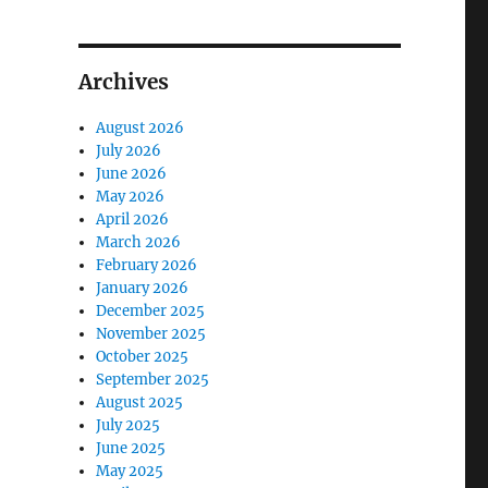
Archives
August 2026
July 2026
June 2026
May 2026
April 2026
March 2026
February 2026
January 2026
December 2025
N
November 2025
October 2025
September 2025
August 2025
July 2025
June 2025
May 2025