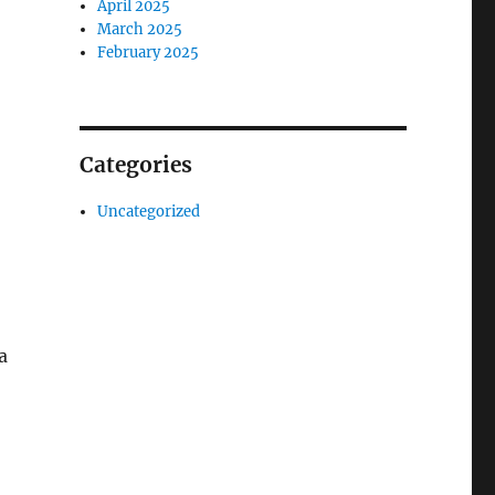
April 2025
March 2025
February 2025
Categories
Uncategorized
a