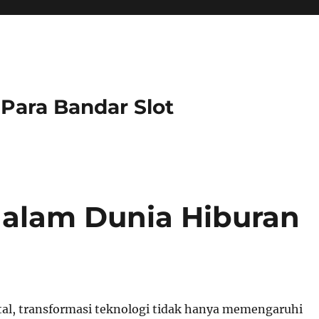
 Para Bandar Slot
dalam Dunia Hiburan
ital, transformasi teknologi tidak hanya memengaruhi