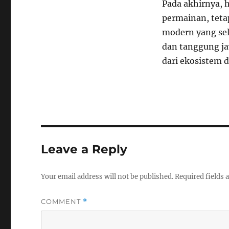
Pada akhirnya, h
permainan, teta
modern yang sel
dan tanggung ja
dari ekosistem d
Leave a Reply
Your email address will not be published.
Required fields
COMMENT
*