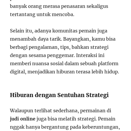
banyak orang merasa penasaran sekaligus
tertantang untuk mencoba.
Selain itu, adanya komunitas pemain juga
menambah daya tarik. Bayangkan, kamu bisa
berbagi pengalaman, tips, bahkan strategi
dengan sesama penggemar. Interaksi ini
memberi nuansa sosial dalam sebuah platform
digital, menjadikan hiburan terasa lebih hidup.
Hiburan dengan Sentuhan Strategi
Walaupun terlihat sederhana, permainan di
judi online
juga bisa melatih strategi. Pemain
nggak hanya bergantung pada keberuntungan,