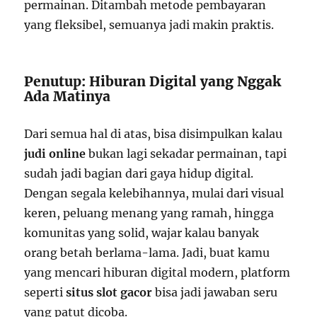
permainan. Ditambah metode pembayaran
yang fleksibel, semuanya jadi makin praktis.
Penutup: Hiburan Digital yang Nggak
Ada Matinya
Dari semua hal di atas, bisa disimpulkan kalau
judi online
bukan lagi sekadar permainan, tapi
sudah jadi bagian dari gaya hidup digital.
Dengan segala kelebihannya, mulai dari visual
keren, peluang menang yang ramah, hingga
komunitas yang solid, wajar kalau banyak
orang betah berlama-lama. Jadi, buat kamu
yang mencari hiburan digital modern, platform
seperti
situs slot gacor
bisa jadi jawaban seru
yang patut dicoba.