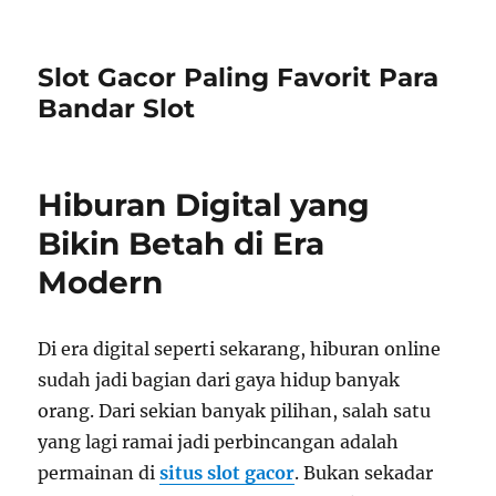
Slot Gacor Paling Favorit Para
Bandar Slot
Hiburan Digital yang
Bikin Betah di Era
Modern
Di era digital seperti sekarang, hiburan online
sudah jadi bagian dari gaya hidup banyak
orang. Dari sekian banyak pilihan, salah satu
yang lagi ramai jadi perbincangan adalah
permainan di
situs slot gacor
. Bukan sekadar