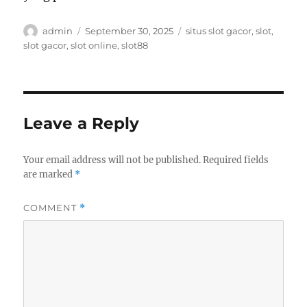
Author
Posted
Tags
admin
September 30, 2025
situs slot gacor
,
slot
,
on
slot gacor
,
slot online
,
slot88
Leave a Reply
Your email address will not be published.
Required fields
are marked
*
COMMENT
*