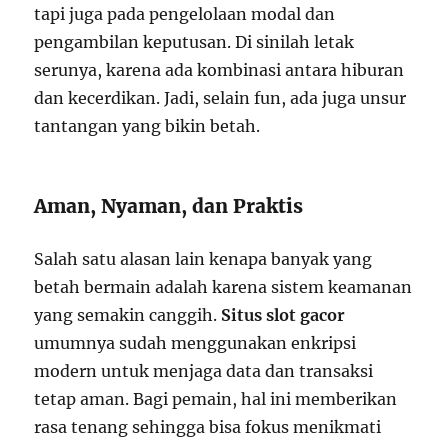
tapi juga pada pengelolaan modal dan
pengambilan keputusan. Di sinilah letak
serunya, karena ada kombinasi antara hiburan
dan kecerdikan. Jadi, selain fun, ada juga unsur
tantangan yang bikin betah.
Aman, Nyaman, dan Praktis
Salah satu alasan lain kenapa banyak yang
betah bermain adalah karena sistem keamanan
yang semakin canggih.
Situs slot gacor
umumnya sudah menggunakan enkripsi
modern untuk menjaga data dan transaksi
tetap aman. Bagi pemain, hal ini memberikan
rasa tenang sehingga bisa fokus menikmati