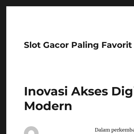
Slot Gacor Paling Favorit
Inovasi Akses Dig
Modern
Dalam perkemban