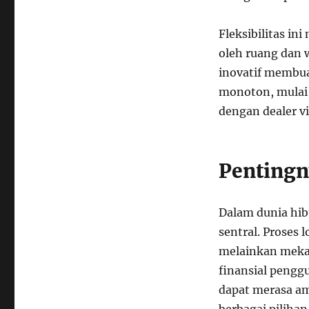
Fleksibilitas in
oleh ruang dan 
inovatif membu
monoton, mulai 
dengan dealer vi
Pentingn
Dalam dunia hib
sentral. Proses
melainkan mekan
finansial pengg
dapat merasa am