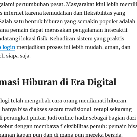
alami pertumbuhan pesat. Masyarakat kini lebih memil
is internet karena kemudahan dan fleksibilitas yang
Salah satu bentuk hiburan yang semakin populer adalah
mana pemain dapat merasakan pengalaman interaktif
atangi lokasi fisik. Kehadiran sistem yang praktis
o login
menjadikan proses ini lebih mudah, aman, dan
h siapa saja.
masi Hiburan di Era Digital
ogi telah mengubah cara orang menikmati hiburan.
hanya bisa diakses secara tradisional, tetapi sekarang
i perangkat pintar. Judi online hadir sebagai bagian dari
rsebut dengan membawa fleksibilitas penuh: pemain bis
ainan kapan pun dan di mana pun mereka berada.