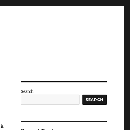
Search
SEARCH
ek