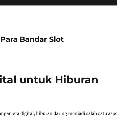
 Para Bandar Slot
ital untuk Hiburan
gan era digital, hiburan daring menjadi salah satu asp