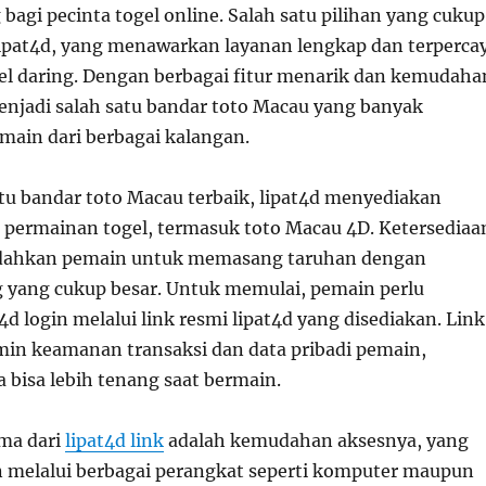
bagi pecinta togel online. Salah satu pilihan yang cukup
lipat4d, yang menawarkan layanan lengkap dan terperca
el daring. Dengan berbagai fitur menarik dan kemudaha
menjadi salah satu bandar toto Macau yang banyak
emain dari berbagai kalangan.
atu bandar toto Macau terbaik, lipat4d menyediakan
permainan togel, termasuk toto Macau 4D. Ketersediaa
ahkan pemain untuk memasang taruhan dengan
yang cukup besar. Untuk memulai, pemain perlu
d login melalui link resmi lipat4d yang disediakan. Link
min keamanan transaksi dan data pribadi pemain,
 bisa lebih tenang saat bermain.
ma dari
lipat4d link
adalah kemudahan aksesnya, yang
 melalui berbagai perangkat seperti komputer maupun