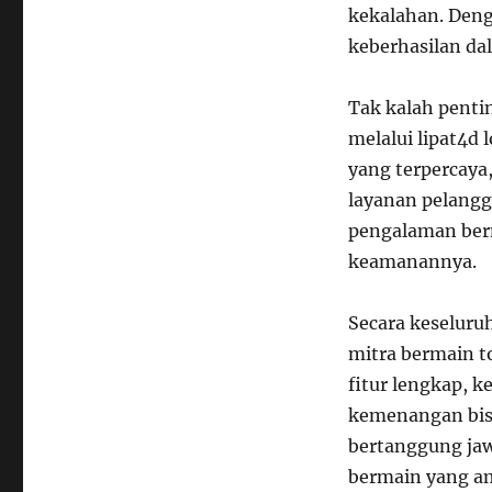
kekalahan. Deng
keberhasilan da
Tak kalah penti
melalui lipat4d 
yang terpercaya
layanan pelangg
pengalaman ber
keamanannya.
Secara keseluru
mitra bermain 
fitur lengkap, k
kemenangan bisa
bertanggung jaw
bermain yang a