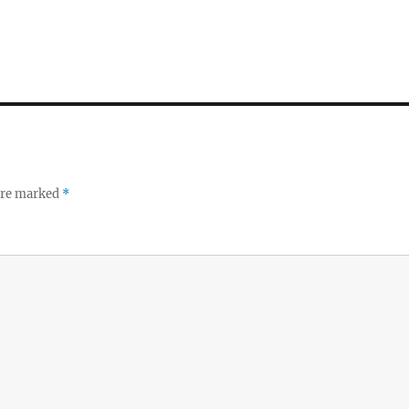
 are marked
*