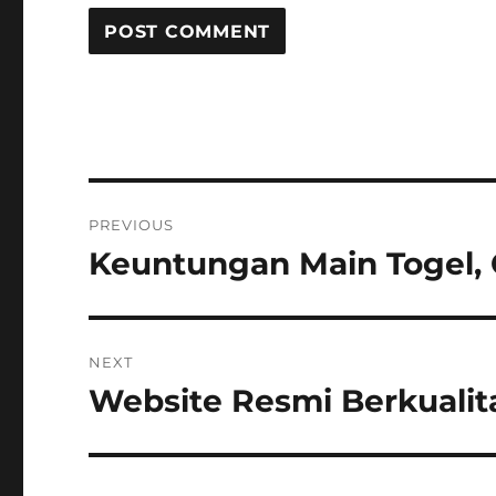
Post
PREVIOUS
navigation
Keuntungan Main Togel
Previous
post:
NEXT
Website Resmi Berkualit
Next
post: