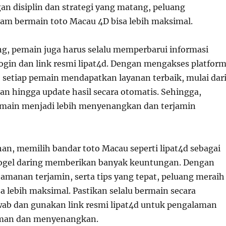
an disiplin dan strategi yang matang, peluang
lam bermain toto Macau 4D bisa lebih maksimal.
ng, pemain juga harus selalu memperbarui informasi
login dan link resmi lipat4d. Dengan mengakses platfor
, setiap pemain mendapatkan layanan terbaik, mulai dar
an hingga update hasil secara otomatis. Sehingga,
main menjadi lebih menyenangkan dan terjamin
han, memilih bandar toto Macau seperti lipat4d sebagai
togel daring memberikan banyak keuntungan. Dengan
eamanan terjamin, serta tips yang tepat, peluang meraih
 lebih maksimal. Pastikan selalu bermain secara
ab dan gunakan link resmi lipat4d untuk pengalaman
man dan menyenangkan.