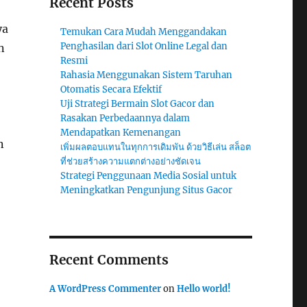
Recent Posts
ya
Temukan Cara Mudah Menggandakan
Penghasilan dari Slot Online Legal dan
n
Resmi
Rahasia Menggunakan Sistem Taruhan
Otomatis Secara Efektif
Uji Strategi Bermain Slot Gacor dan
Rasakan Perbedaannya dalam
Mendapatkan Kemenangan
n
เพิ่มผลตอบแทนในทุกการเดิมพัน ด้วยวิธีเล่น สล็อต
ที่ช่วยสร้างความแตกต่างอย่างชัดเจน
Strategi Penggunaan Media Sosial untuk
Meningkatkan Pengunjung Situs Gacor
Recent Comments
A WordPress Commenter
on
Hello world!