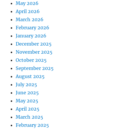
May 2026
April 2026
March 2026
February 2026
January 2026
December 2025
November 2025
October 2025
September 2025
August 2025
July 2025
June 2025
May 2025
April 2025
March 2025
February 2025