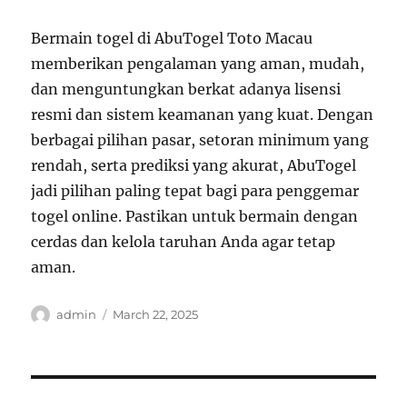
Bermain togel di AbuTogel Toto Macau
memberikan pengalaman yang aman, mudah,
dan menguntungkan berkat adanya lisensi
resmi dan sistem keamanan yang kuat. Dengan
berbagai pilihan pasar, setoran minimum yang
rendah, serta prediksi yang akurat, AbuTogel
jadi pilihan paling tepat bagi para penggemar
togel online. Pastikan untuk bermain dengan
cerdas dan kelola taruhan Anda agar tetap
aman.
Author
Posted
admin
March 22, 2025
on