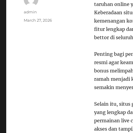
taruhan online 
Author
admin
Keberadaan sit
Posted
March 27, 2026
kemenangan kon
on
fitur lengkap da
bettor di seluru
Penting bagi pe
resmi agar keama
bonus melimpah,
ramah menjadi 
semakin menyen
Selain itu, sit
yang lengkap dan
permainan live 
akses dan tamp