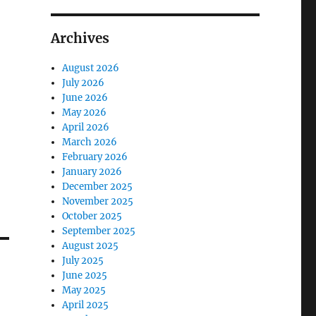
Archives
August 2026
July 2026
June 2026
May 2026
April 2026
March 2026
February 2026
January 2026
December 2025
November 2025
October 2025
September 2025
August 2025
July 2025
June 2025
May 2025
April 2025