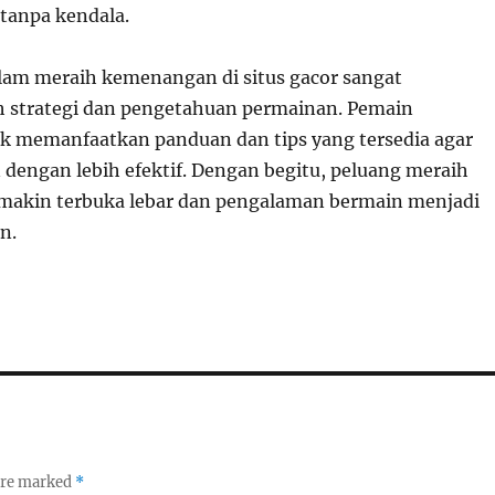
 tanpa kendala.
lam meraih kemenangan di situs gacor sangat
h strategi dan pengetahuan permainan. Pemain
k memanfaatkan panduan dan tips yang tersedia agar
engan lebih efektif. Dengan begitu, peluang meraih
emakin terbuka lebar dan pengalaman bermain menjadi
n.
 are marked
*