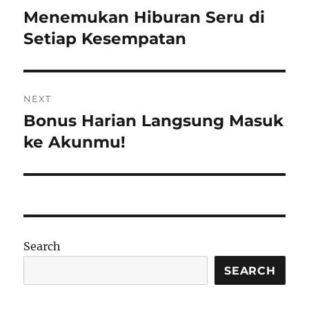
navigation
Menemukan Hiburan Seru di
Previous
post:
Setiap Kesempatan
NEXT
Bonus Harian Langsung Masuk
Next
post:
ke Akunmu!
Search
SEARCH