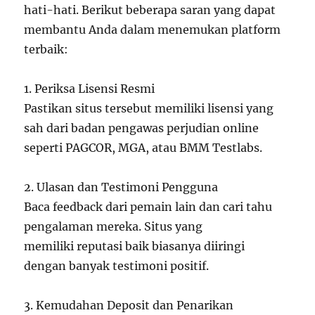
hati-hati. Berikut beberapa saran yang dapat
membantu Anda dalam menemukan platform
terbaik:
1. Periksa Lisensi Resmi
Pastikan situs tersebut memiliki lisensi yang
sah dari badan pengawas perjudian online
seperti PAGCOR, MGA, atau BMM Testlabs.
2. Ulasan dan Testimoni Pengguna
Baca feedback dari pemain lain dan cari tahu
pengalaman mereka. Situs yang
memiliki reputasi baik biasanya diiringi
dengan banyak testimoni positif.
3. Kemudahan Deposit dan Penarikan