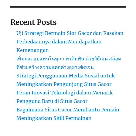
Recent Posts
Uji Strategi Bermain Slot Gacor dan Rasakan
Perbedaannya dalam Mendapatkan
Kemenangan
เพิ่มผลตอบแทนในทุกการเดิมพัน ด้วยวิธีเล่น สล็อต
ที่ช่วยสร้างความแตกต่างอย่างชัดเจน
Strategi Penggunaan Media Sosial untuk
Meningkatkan Pengunjung Situs Gacor
Peran Inovasi Teknologi dalam Menarik
Pengguna Baru di Situs Gacor
Bagaimana Situs Gacor Membantu Pemain
Meningkatkan Skill Permainan