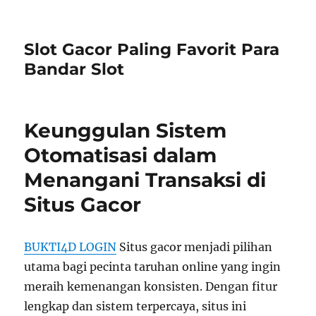
Slot Gacor Paling Favorit Para
Bandar Slot
Keunggulan Sistem
Otomatisasi dalam
Menangani Transaksi di
Situs Gacor
BUKTI4D LOGIN
Situs gacor menjadi pilihan
utama bagi pecinta taruhan online yang ingin
meraih kemenangan konsisten. Dengan fitur
lengkap dan sistem terpercaya, situs ini