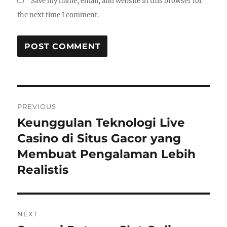
Save my name, email, and website in this browser for
the next time I comment.
Post
PREVIOUS
navigation
Keunggulan Teknologi Live
Previous
post:
Casino di Situs Gacor yang
Membuat Pengalaman Lebih
Realistis
NEXT