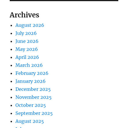
Archives
August 2026
July 2026
June 2026
May 2026
April 2026
March 2026
February 2026
January 2026
December 2025
November 2025
October 2025
September 2025
August 2025