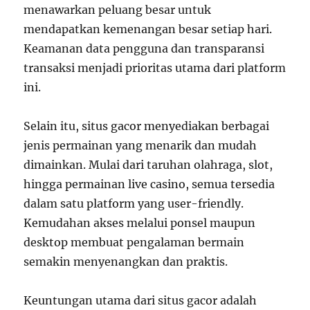
menawarkan peluang besar untuk
mendapatkan kemenangan besar setiap hari.
Keamanan data pengguna dan transparansi
transaksi menjadi prioritas utama dari platform
ini.
Selain itu, situs gacor menyediakan berbagai
jenis permainan yang menarik dan mudah
dimainkan. Mulai dari taruhan olahraga, slot,
hingga permainan live casino, semua tersedia
dalam satu platform yang user-friendly.
Kemudahan akses melalui ponsel maupun
desktop membuat pengalaman bermain
semakin menyenangkan dan praktis.
Keuntungan utama dari situs gacor adalah