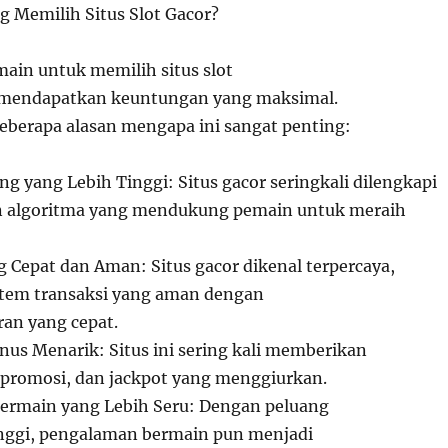
 Memilih Situs Slot Gacor?
main untuk memilih situs slot
n mendapatkan keuntungan yang maksimal.
beberapa alasan mengapa ini sangat penting:
g yang Lebih Tinggi: Situs gacor seringkali dilengkapi
an algoritma yang mendukung pemain untuk meraih
g Cepat dan Aman: Situs gacor dikenal terpercaya,
tem transaksi yang aman dengan
an yang cepat.
us Menarik: Situs ini sering kali memberikan
 promosi, dan jackpot yang menggiurkan.
ermain yang Lebih Seru: Dengan peluang
nggi, pengalaman bermain pun menjadi