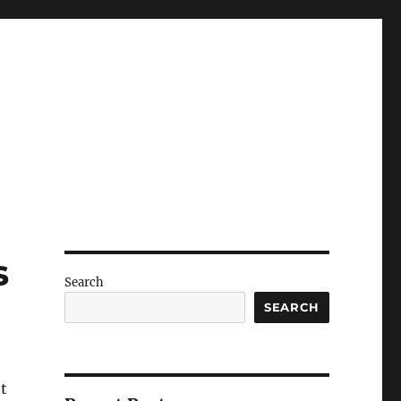
s
Search
SEARCH
t