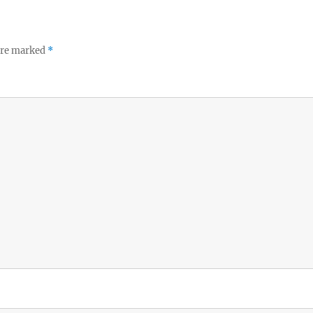
 are marked
*