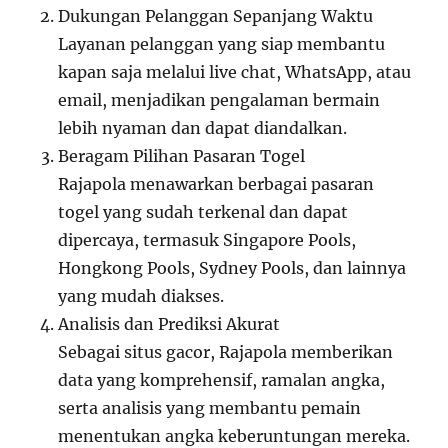
Dukungan Pelanggan Sepanjang Waktu
Layanan pelanggan yang siap membantu
kapan saja melalui live chat, WhatsApp, atau
email, menjadikan pengalaman bermain
lebih nyaman dan dapat diandalkan.
Beragam Pilihan Pasaran Togel
Rajapola menawarkan berbagai pasaran
togel yang sudah terkenal dan dapat
dipercaya, termasuk Singapore Pools,
Hongkong Pools, Sydney Pools, dan lainnya
yang mudah diakses.
Analisis dan Prediksi Akurat
Sebagai situs gacor, Rajapola memberikan
data yang komprehensif, ramalan angka,
serta analisis yang membantu pemain
menentukan angka keberuntungan mereka.