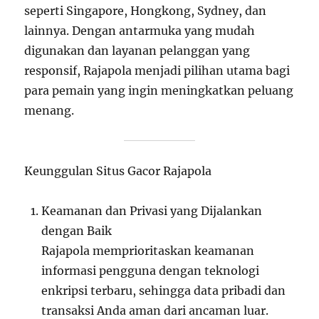
seperti Singapore, Hongkong, Sydney, dan
lainnya. Dengan antarmuka yang mudah
digunakan dan layanan pelanggan yang
responsif, Rajapola menjadi pilihan utama bagi
para pemain yang ingin meningkatkan peluang
menang.
Keunggulan Situs Gacor Rajapola
Keamanan dan Privasi yang Dijalankan
dengan Baik
Rajapola memprioritaskan keamanan
informasi pengguna dengan teknologi
enkripsi terbaru, sehingga data pribadi dan
transaksi Anda aman dari ancaman luar.