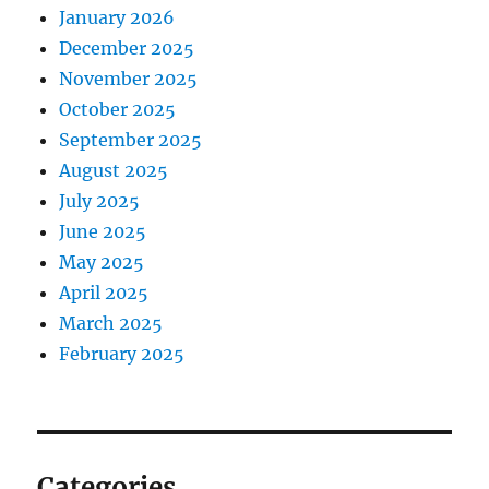
January 2026
December 2025
November 2025
October 2025
September 2025
August 2025
July 2025
June 2025
May 2025
April 2025
March 2025
February 2025
Categories