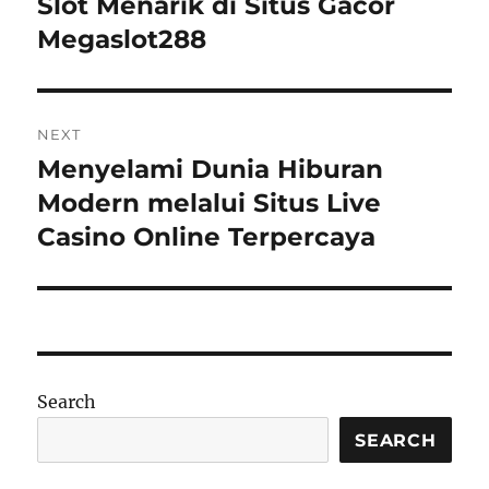
post:
Slot Menarik di Situs Gacor
Megaslot288
NEXT
Menyelami Dunia Hiburan
Next
post:
Modern melalui Situs Live
Casino Online Terpercaya
Search
SEARCH