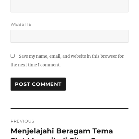
WEBSITE
Save my name, email, and website in this browser for
the next time I comment.
Post
PREVIOUS
navigation
Menjelajahi Beragam Tema
Previous