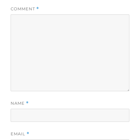
COMMENT
*
NAME
*
EMAIL
*