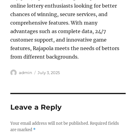
online lottery enthusiasts looking for better
chances of winning, secure services, and
comprehensive features. With many
advantages such as complete data, 24/7
customer support, and innovative game
features, Rajapola meets the needs of bettors
from different backgrounds.
Author
Posted
admin
July 3, 2025
on
Leave a Reply
Your email address will not be published.
Required fields
are marked
*