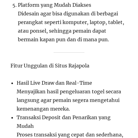
Platform yang Mudah Diakses
Didesain agar bisa digunakan di berbagai
perangkat seperti komputer, laptop, tablet,
atau ponsel, sehingga pemain dapat
bermain kapan pun dan di mana pun.
Fitur Unggulan di Situs Rajapola
Hasil Live Draw dan Real-Time
Menyajikan hasil pengeluaran togel secara
langsung agar pemain segera mengetahui
kemenangan mereka.
Transaksi Deposit dan Penarikan yang
Mudah
Proses transaksi yang cepat dan sederhana,