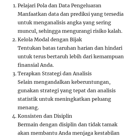
Pelajari Pola dan Data Pengeluaran
Manfaatkan data dan prediksi yang tersedia
untuk menganalisis angka yang sering
muncul, sehingga mengurangi risiko kalah.
Kelola Modal dengan Bijak
Tentukan batas taruhan harian dan hindari
untuk terus bertaruh lebih dari kemampuan
finansial Anda.
Terapkan Strategi dan Analisis
Selain mengandalkan keberuntungan,
gunakan strategi yang tepat dan analisis
statistik untuk meningkatkan peluang
menang.
Konsisten dan Disiplin
Bermain dengan disiplin dan tidak tamak
akan membantu Anda menjaga kestabilan