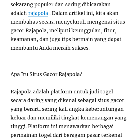
sekarang populer dan sering dibicarakan
adalah
rajapola
. Dalam artikel ini, kita akan
membahas secara menyeluruh mengenai situs
gacor Rajapola, meliputi keunggulan, fitur,
keamanan, dan juga tips bermain yang dapat
membantu Anda meraih sukses.
Apa Itu Situs Gacor Rajapola?
Rajapola adalah platform untuk judi togel
secara daring yang dikenal sebagai situs gacor,
yang berarti sering kali angka keberuntungan
keluar dan memiliki tingkat kemenangan yang
tinggi. Platform ini menawarkan berbagai
permainan togel dari beragam pasar terkenal