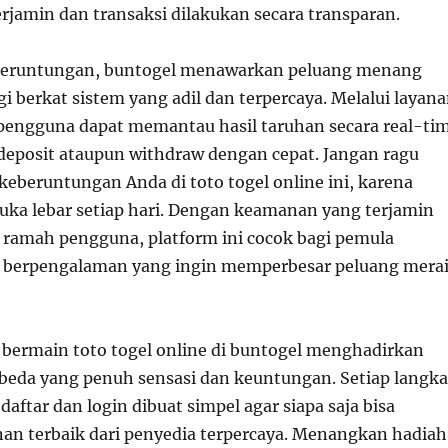
jamin dan transaksi dilakukan secara transparan.
eberuntungan, buntogel menawarkan peluang menang
i berkat sistem yang adil dan terpercaya. Melalui layan
 pengguna dapat memantau hasil taruhan secara real-ti
eposit ataupun withdraw dengan cepat. Jangan ragu
eberuntungan Anda di toto togel online ini, karena
uka lebar setiap hari. Dengan keamanan yang terjamin
 ramah pengguna, platform ini cocok bagi pemula
berpengalaman yang ingin memperbesar peluang mera
bermain toto togel online di buntogel menghadirkan
eda yang penuh sensasi dan keuntungan. Setiap langk
daftar dan login dibuat simpel agar siapa saja bisa
an terbaik dari penyedia terpercaya. Menangkan hadiah