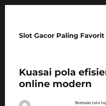
Slot Gacor Paling Favorit
Kuasai pola efisi
online modern
Bermain toto to