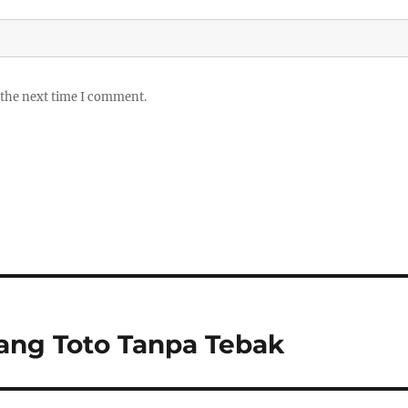
 the next time I comment.
ang Toto Tanpa Tebak