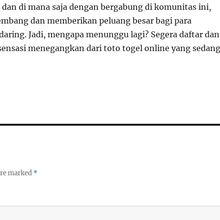
a dan di mana saja dengan bergabung di komunitas ini,
embang dan memberikan peluang besar bagi para
daring. Jadi, mengapa menunggu lagi? Segera daftar dan
 sensasi menegangkan dari toto togel online yang sedan
 are marked
*