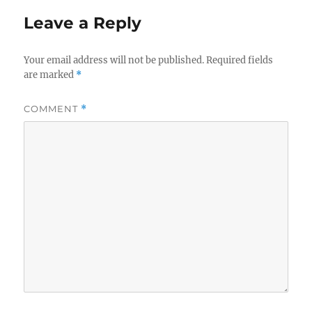
Leave a Reply
Your email address will not be published.
Required fields
are marked
*
COMMENT
*