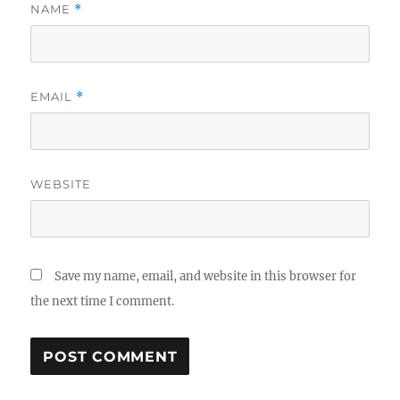
NAME
*
EMAIL
*
WEBSITE
Save my name, email, and website in this browser for
the next time I comment.