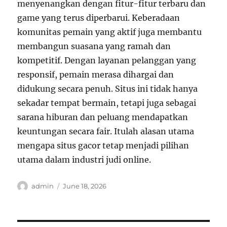
menyenangkan dengan fitur-fitur terbaru dan
game yang terus diperbarui. Keberadaan
komunitas pemain yang aktif juga membantu
membangun suasana yang ramah dan
kompetitif. Dengan layanan pelanggan yang
responsif, pemain merasa dihargai dan
didukung secara penuh. Situs ini tidak hanya
sekadar tempat bermain, tetapi juga sebagai
sarana hiburan dan peluang mendapatkan
keuntungan secara fair. Itulah alasan utama
mengapa situs gacor tetap menjadi pilihan
utama dalam industri judi online.
Author
Posted
admin
June 18, 2026
on