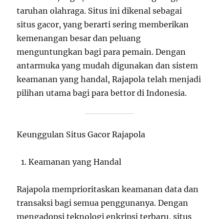
taruhan olahraga. Situs ini dikenal sebagai
situs gacor, yang berarti sering memberikan
kemenangan besar dan peluang
menguntungkan bagi para pemain. Dengan
antarmuka yang mudah digunakan dan sistem
keamanan yang handal, Rajapola telah menjadi
pilihan utama bagi para bettor di Indonesia.
Keunggulan Situs Gacor Rajapola
Keamanan yang Handal
Rajapola memprioritaskan keamanan data dan
transaksi bagi semua penggunanya. Dengan
mengadopsi teknologi enkripsi terbaru, situs