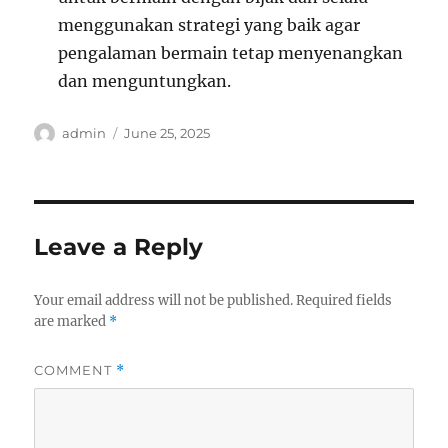
menggunakan strategi yang baik agar
pengalaman bermain tetap menyenangkan
dan menguntungkan.
Author
Posted
admin
June 25, 2025
on
Leave a Reply
Your email address will not be published.
Required fields
are marked
*
COMMENT
*