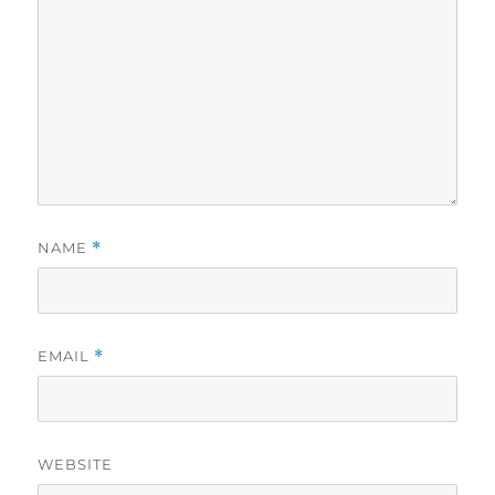
NAME
*
EMAIL
*
WEBSITE