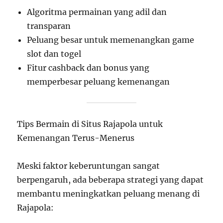
Algoritma permainan yang adil dan
transparan
Peluang besar untuk memenangkan game
slot dan togel
Fitur cashback dan bonus yang
memperbesar peluang kemenangan
Tips Bermain di Situs Rajapola untuk
Kemenangan Terus-Menerus
Meski faktor keberuntungan sangat
berpengaruh, ada beberapa strategi yang dapat
membantu meningkatkan peluang menang di
Rajapola: