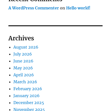
A WordPress Commenter
on
Hello world!
Archives
August 2026
July 2026
June 2026
May 2026
April 2026
March 2026
February 2026
January 2026
December 2025
November 2025