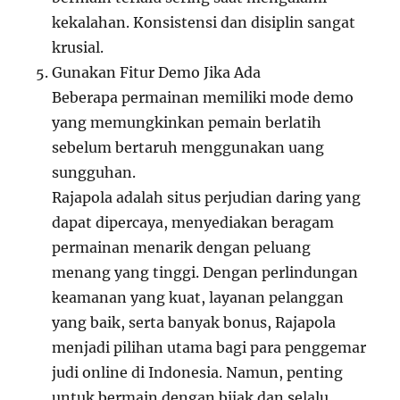
kekalahan. Konsistensi dan disiplin sangat
krusial.
Gunakan Fitur Demo Jika Ada
Beberapa permainan memiliki mode demo
yang memungkinkan pemain berlatih
sebelum bertaruh menggunakan uang
sungguhan.
Rajapola adalah situs perjudian daring yang
dapat dipercaya, menyediakan beragam
permainan menarik dengan peluang
menang yang tinggi. Dengan perlindungan
keamanan yang kuat, layanan pelanggan
yang baik, serta banyak bonus, Rajapola
menjadi pilihan utama bagi para penggemar
judi online di Indonesia. Namun, penting
untuk bermain dengan bijak dan selalu