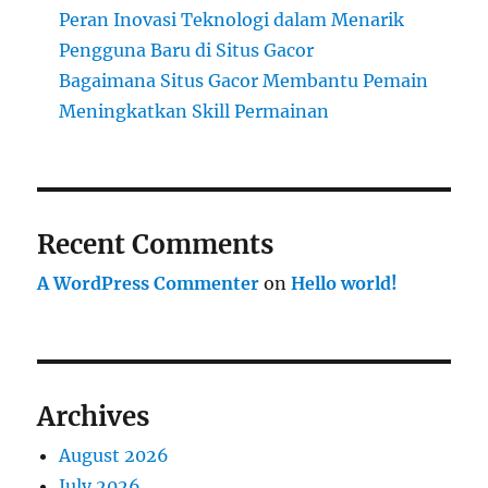
Peran Inovasi Teknologi dalam Menarik
Pengguna Baru di Situs Gacor
Bagaimana Situs Gacor Membantu Pemain
Meningkatkan Skill Permainan
Recent Comments
A WordPress Commenter
on
Hello world!
Archives
August 2026
July 2026