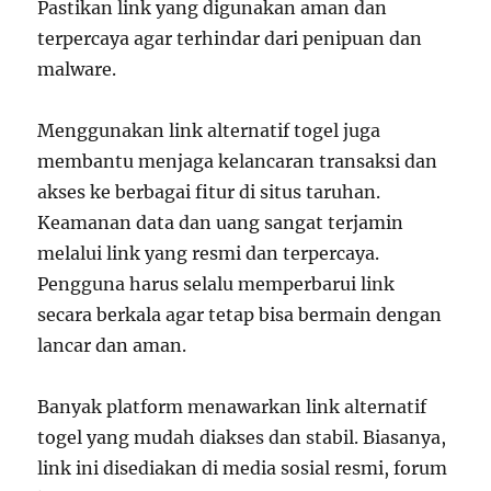
Pastikan link yang digunakan aman dan
terpercaya agar terhindar dari penipuan dan
malware.
Menggunakan link alternatif togel juga
membantu menjaga kelancaran transaksi dan
akses ke berbagai fitur di situs taruhan.
Keamanan data dan uang sangat terjamin
melalui link yang resmi dan terpercaya.
Pengguna harus selalu memperbarui link
secara berkala agar tetap bisa bermain dengan
lancar dan aman.
Banyak platform menawarkan link alternatif
togel yang mudah diakses dan stabil. Biasanya,
link ini disediakan di media sosial resmi, forum