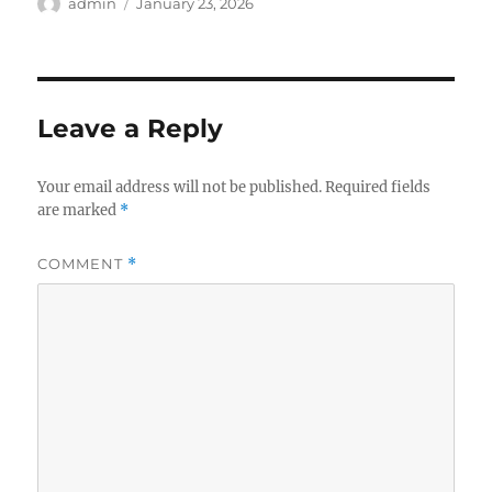
Author
Posted
admin
January 23, 2026
on
Leave a Reply
Your email address will not be published.
Required fields
are marked
*
COMMENT
*