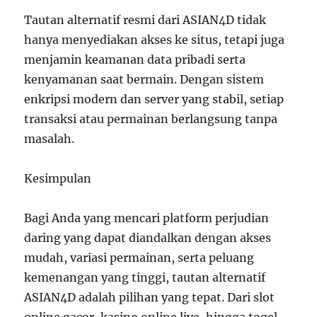
Tautan alternatif resmi dari ASIAN4D tidak
hanya menyediakan akses ke situs, tetapi juga
menjamin keamanan data pribadi serta
kenyamanan saat bermain. Dengan sistem
enkripsi modern dan server yang stabil, setiap
transaksi atau permainan berlangsung tanpa
masalah.
Kesimpulan
Bagi Anda yang mencari platform perjudian
daring yang dapat diandalkan dengan akses
mudah, variasi permainan, serta peluang
kemenangan yang tinggi, tautan alternatif
ASIAN4D adalah pilihan yang tepat. Dari slot