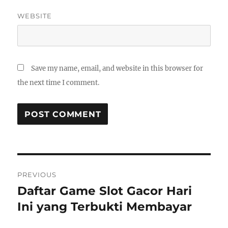
WEBSITE
Save my name, email, and website in this browser for
the next time I comment.
Post
PREVIOUS
navigation
Daftar Game Slot Gacor Hari
Previous
post:
Ini yang Terbukti Membayar