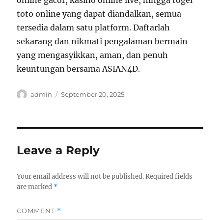
online gacor, kasino online live, hingga togel
toto online yang dapat diandalkan, semua
tersedia dalam satu platform. Daftarlah
sekarang dan nikmati pengalaman bermain
yang mengasyikkan, aman, dan penuh
keuntungan bersama ASIAN4D.
Author
Posted
admin
September 20, 2025
on
Leave a Reply
Your email address will not be published.
Required fields
are marked
*
COMMENT
*