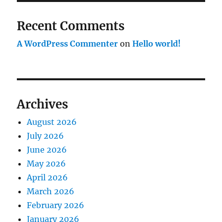
Recent Comments
A WordPress Commenter
on
Hello world!
Archives
August 2026
July 2026
June 2026
May 2026
April 2026
March 2026
February 2026
January 2026