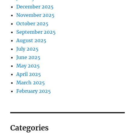
December 2025
November 2025
October 2025
September 2025
August 2025
July 2025
June 2025
May 2025
April 2025
March 2025
February 2025
Categories