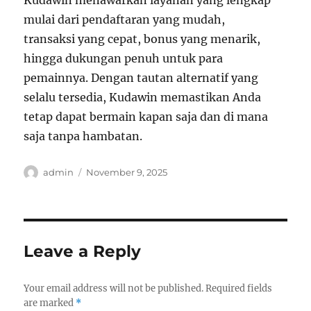
Kudawin menawarkan layanan yang lengkap
mulai dari pendaftaran yang mudah,
transaksi yang cepat, bonus yang menarik,
hingga dukungan penuh untuk para
pemainnya. Dengan tautan alternatif yang
selalu tersedia, Kudawin memastikan Anda
tetap dapat bermain kapan saja dan di mana
saja tanpa hambatan.
Author
Posted
admin
November 9, 2025
on
Leave a Reply
Your email address will not be published.
Required fields
are marked
*