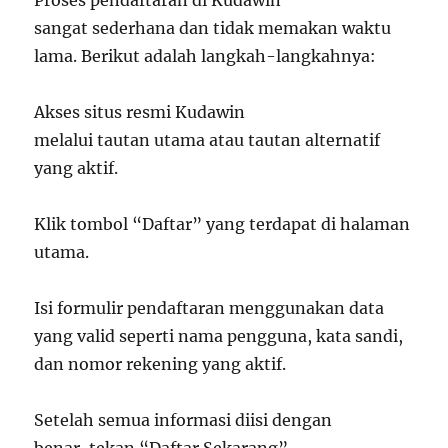
Proses pendaftaran di Kudawin
sangat sederhana dan tidak memakan waktu
lama. Berikut adalah langkah-langkahnya:
Akses situs resmi Kudawin
melalui tautan utama atau tautan alternatif
yang aktif.
Klik tombol “Daftar” yang terdapat di halaman
utama.
Isi formulir pendaftaran menggunakan data
yang valid seperti nama pengguna, kata sandi,
dan nomor rekening yang aktif.
Setelah semua informasi diisi dengan