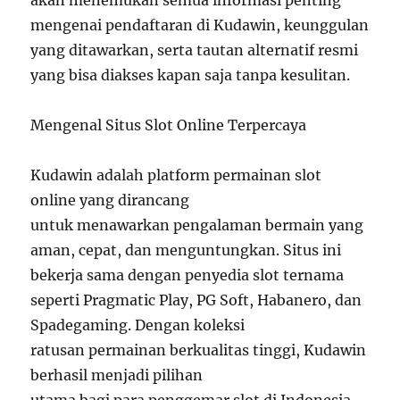
akan menemukan semua informasi penting
mengenai pendaftaran di Kudawin, keunggulan
yang ditawarkan, serta tautan alternatif resmi
yang bisa diakses kapan saja tanpa kesulitan.
Mengenal Situs Slot Online Terpercaya
Kudawin adalah platform permainan slot
online yang dirancang
untuk menawarkan pengalaman bermain yang
aman, cepat, dan menguntungkan. Situs ini
bekerja sama dengan penyedia slot ternama
seperti Pragmatic Play, PG Soft, Habanero, dan
Spadegaming. Dengan koleksi
ratusan permainan berkualitas tinggi, Kudawin
berhasil menjadi pilihan