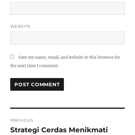
WEBSITE
Save my name, email, and website in this browser for
the next time I comment.
Post
PREVIOUS
navigation
Strategi Cerdas Menikmati
Previous