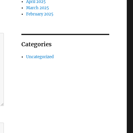
April 2025
March 2025
February 2025
Categories
Uncategorized