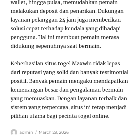
wallet, hingga pulsa, memudahkan pemain
melakukan deposit dan penarikan. Dukungan
layanan pelanggan 24 jam juga memberikan
solusi cepat terhadap kendala yang dihadapi
pengguna. Hal ini membuat pemain merasa
didukung sepenuhnya saat bermain.
Keberhasilan situs togel Maxwin tidak lepas
dari reputasi yang solid dan banyak testimonial
positif. Banyak pemain mengaku mendapatkan
kemenangan besar dan pengalaman bermain
yang memuaskan. Dengan layanan terbaik dan
sistem yang terpercaya, situs ini tetap menjadi
pilihan utama bagi pecinta togel online.
Author
Posted
admin
March 29, 2026
on