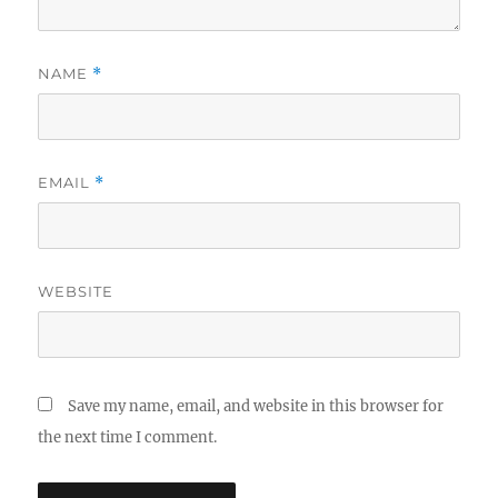
NAME
*
EMAIL
*
WEBSITE
Save my name, email, and website in this browser for
the next time I comment.