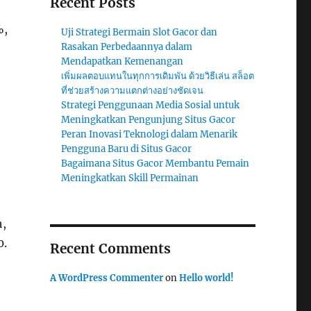
Recent Posts
%,
Uji Strategi Bermain Slot Gacor dan
Rasakan Perbedaannya dalam
Mendapatkan Kemenangan
เพิ่มผลตอบแทนในทุกการเดิมพัน ด้วยวิธีเล่น สล็อต
ที่ช่วยสร้างความแตกต่างอย่างชัดเจน
Strategi Penggunaan Media Sosial untuk
Meningkatkan Pengunjung Situs Gacor
Peran Inovasi Teknologi dalam Menarik
Pengguna Baru di Situs Gacor
Bagaimana Situs Gacor Membantu Pemain
Meningkatkan Skill Permainan
h,
0.
Recent Comments
A WordPress Commenter
on
Hello world!