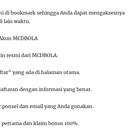
ini di bookmark sehingga Anda dapat mengaksesnya
 lain waktu.
r Akun MCDBOLA
gin resmi dari MCDBOLA.
ftar” yang ada di halaman utama.
daftaran dengan informasi yang benar.
r ponsel dan email yang Anda gunakan.
 pertama dan klaim bonus 100%.