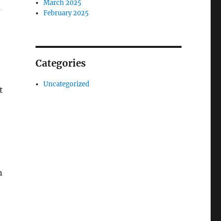
March 2025
u
February 2025
Categories
Uncategorized
t
n