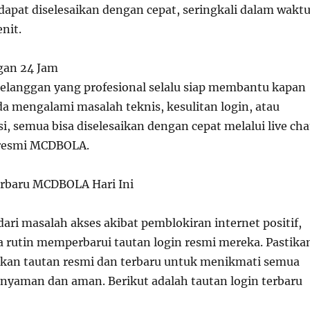
dapat diselesaikan dengan cepat, seringkali dalam wakt
nit.
gan 24 Jam
langgan yang profesional selalu siap membantu kapan
da mengalami masalah teknis, kesulitan login, atau
i, semua bisa diselesaikan dengan cepat melalui live cha
resmi MCDBOLA.
erbaru MCDBOLA Hari Ini
ri masalah akses akibat pemblokiran internet positif,
rutin memperbarui tautan login resmi mereka. Pastika
an tautan resmi dan terbaru untuk menikmati semua
nyaman dan aman. Berikut adalah tautan login terbaru