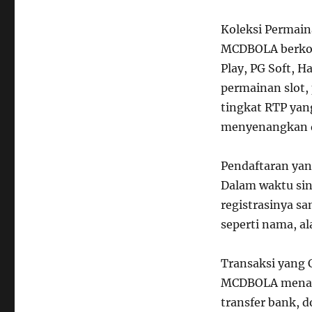
Koleksi Permain
MCDBOLA berkol
Play, PG Soft, 
permainan slot,
tingkat RTP ya
menyenangkan 
Pendaftaran ya
Dalam waktu si
registrasinya s
seperti nama, a
Transaksi yang
MCDBOLA menawa
transfer bank, d