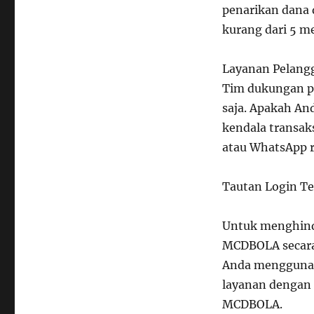
penarikan dana 
kurang dari 5 me
Layanan Pelang
Tim dukungan pe
saja. Apakah An
kendala transaks
atau WhatsApp 
Tautan Login T
Untuk menghinda
MCDBOLA secara 
Anda menggunak
layanan dengan 
MCDBOLA.