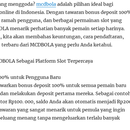
yang menggoda?
mcdbola
adalah pilihan ideal bagi
online di Indonesia. Dengan tawaran bonus deposit 100
 ramah pengguna, dan berbagai permainan slot yang
LA menarik perhatian banyak pemain setiap harinya.
ni, kita akan membahas keuntungan, cara pendaftaran,
n terbaru dari MCDBOLA yang perlu Anda ketahui.
BOLA Sebagai Platform Slot Terpercaya
100% untuk Pengguna Baru
rkan bonus deposit 100% untuk semua pemain baru
dan melakukan deposit pertama mereka. Sebagai conto
tor Rp100. 000, saldo Anda akan otomatis menjadi Rp20
 tawaran yang sangat menarik untuk pemula yang ingin
eluang menang tanpa mengeluarkan terlalu banyak