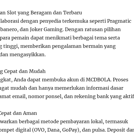
an Slot yang Beragam dan Terbaru
aborasi dengan penyedia terkemuka seperti Pragmatic
Habanero, dan Joker Gaming. Dengan ratusan pilihan
 para pemain dapat menikmati berbagai tema serta
ng tinggi, memberikan pengalaman bermain yang
dan mengasyikkan.
ng Cepat dan Mudah
ngkat, Anda dapat membuka akun di MCDBOLA. Proses
angat mudah dan hanya memerlukan informasi dasar
lamat email, nomor ponsel, dan rekening bank yang aktif
 Cepat dan Aman
rkan berbagai metode pembayaran lokal, termasuk
ompet digital (OVO, Dana, GoPay), dan pulsa. Deposit da