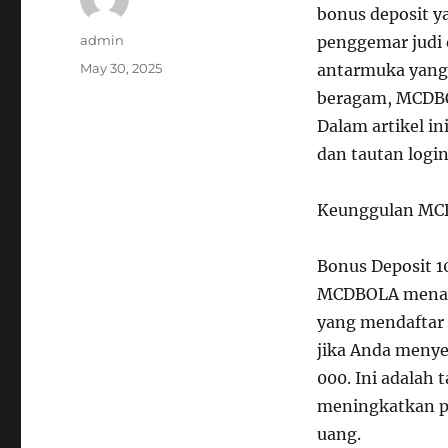
bonus deposit 
Author
admin
penggemar judi 
Posted
May 30, 2025
antarmuka yang
on
beragam, MCDBO
Dalam artikel i
dan tautan logi
Keunggulan MCD
Bonus Deposit 
MCDBOLA menawa
yang mendaftar 
jika Anda menye
000. Ini adalah
meningkatkan p
uang.