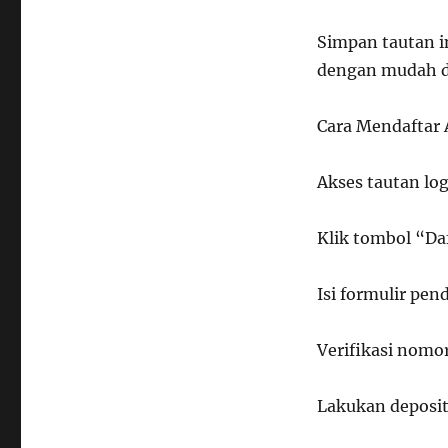
Simpan tautan 
dengan mudah di
Cara Mendafta
Akses tautan lo
Klik tombol “Da
Isi formulir pen
Verifikasi nomo
Lakukan deposit