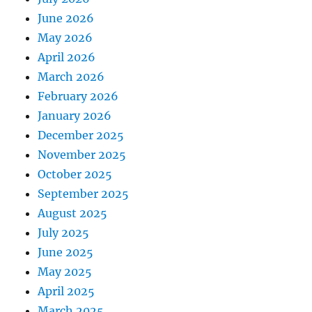
June 2026
May 2026
April 2026
March 2026
February 2026
January 2026
December 2025
November 2025
October 2025
September 2025
August 2025
July 2025
June 2025
May 2025
April 2025
March 2025