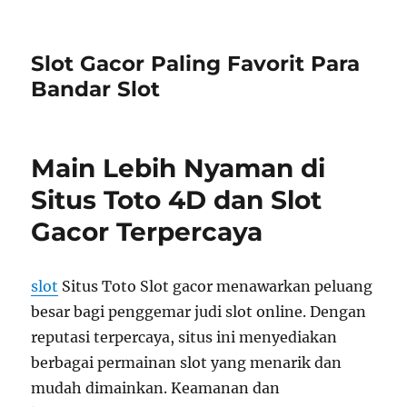
Slot Gacor Paling Favorit Para
Bandar Slot
Main Lebih Nyaman di
Situs Toto 4D dan Slot
Gacor Terpercaya
slot
Situs Toto Slot gacor menawarkan peluang
besar bagi penggemar judi slot online. Dengan
reputasi terpercaya, situs ini menyediakan
berbagai permainan slot yang menarik dan
mudah dimainkan. Keamanan dan