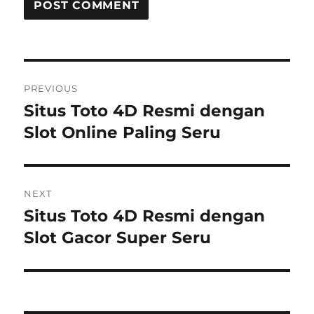
Post
PREVIOUS
navigation
Situs Toto 4D Resmi dengan
Previous
post:
Slot Online Paling Seru
NEXT
Situs Toto 4D Resmi dengan
Next
post:
Slot Gacor Super Seru