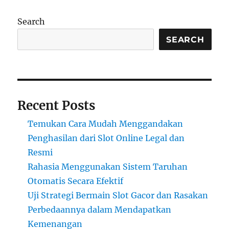
Search
SEARCH
Recent Posts
Temukan Cara Mudah Menggandakan
Penghasilan dari Slot Online Legal dan
Resmi
Rahasia Menggunakan Sistem Taruhan
Otomatis Secara Efektif
Uji Strategi Bermain Slot Gacor dan Rasakan
Perbedaannya dalam Mendapatkan
Kemenangan