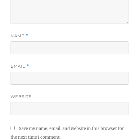
NAME
*
EMAIL
*
WEBSITE
Save my name, email, and website in this browser for
the next time I comment.