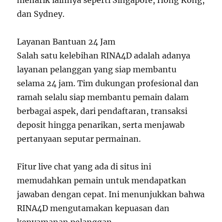
menarik lainnya seperti Singapore, Hong Kong,
dan Sydney.
Layanan Bantuan 24 Jam
Salah satu kelebihan RINA4D adalah adanya
layanan pelanggan yang siap membantu
selama 24 jam. Tim dukungan profesional dan
ramah selalu siap membantu pemain dalam
berbagai aspek, dari pendaftaran, transaksi
deposit hingga penarikan, serta menjawab
pertanyaan seputar permainan.
Fitur live chat yang ada di situs ini
memudahkan pemain untuk mendapatkan
jawaban dengan cepat. Ini menunjukkan bahwa
RINA4D mengutamakan kepuasan dan