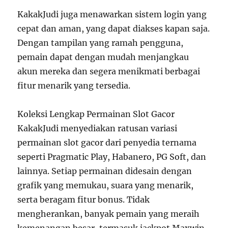
KakakJudi juga menawarkan sistem login yang
cepat dan aman, yang dapat diakses kapan saja.
Dengan tampilan yang ramah pengguna,
pemain dapat dengan mudah menjangkau
akun mereka dan segera menikmati berbagai
fitur menarik yang tersedia.
Koleksi Lengkap Permainan Slot Gacor
KakakJudi menyediakan ratusan variasi
permainan slot gacor dari penyedia ternama
seperti Pragmatic Play, Habanero, PG Soft, dan
lainnya. Setiap permainan didesain dengan
grafik yang memukau, suara yang menarik,
serta beragam fitur bonus. Tidak
mengherankan, banyak pemain yang meraih