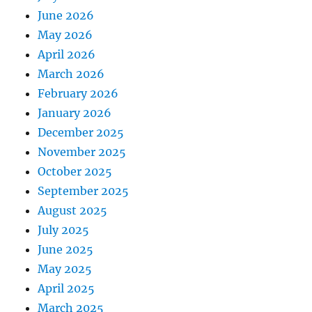
June 2026
May 2026
April 2026
March 2026
February 2026
January 2026
December 2025
November 2025
October 2025
September 2025
August 2025
July 2025
June 2025
May 2025
April 2025
March 2025