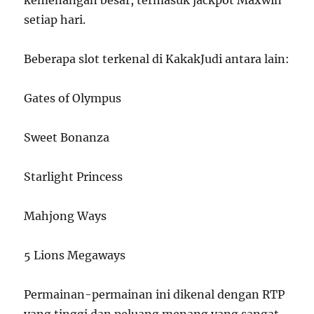
kemenangan besar, termasuk jackpot Maxwin
setiap hari.
Beberapa slot terkenal di KakakJudi antara lain:
Gates of Olympus
Sweet Bonanza
Starlight Princess
Mahjong Ways
5 Lions Megaways
Permainan-permainan ini dikenal dengan RTP