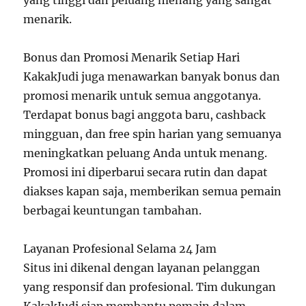
yang tinggi dan peluang menang yang sangat
menarik.
Bonus dan Promosi Menarik Setiap Hari
KakakJudi juga menawarkan banyak bonus dan
promosi menarik untuk semua anggotanya.
Terdapat bonus bagi anggota baru, cashback
mingguan, dan free spin harian yang semuanya
meningkatkan peluang Anda untuk menang.
Promosi ini diperbarui secara rutin dan dapat
diakses kapan saja, memberikan semua pemain
berbagai keuntungan tambahan.
Layanan Profesional Selama 24 Jam
Situs ini dikenal dengan layanan pelanggan
yang responsif dan profesional. Tim dukungan