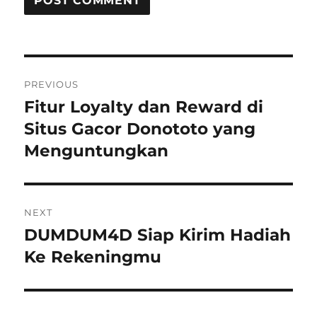
Post
PREVIOUS
navigation
Fitur Loyalty dan Reward di
Previous
post:
Situs Gacor Donototo yang
Menguntungkan
NEXT
DUMDUM4D Siap Kirim Hadiah
Next
post:
Ke Rekeningmu