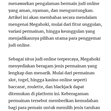
menawarkan pengalaman bermain judi online
yang aman, nyaman, dan menguntungkan.
Artikel ini akan membahas secara mendalam
mengenai Megahoki, mulai dari fitur unggulan,
variasi permainan, hingga keunggulan yang
menjadikannya pilihan utama para penggemar
judi online.
Sebagai situs judi online terpercaya, Megahoki
menyediakan beragam jenis permainan yang
lengkap dan menarik. Mulai dari permainan
slot, togel, hingga kasino online seperti
baccarat, roulette, dan blackjack dapat
ditemukan di platform ini. Keberagaman
permainan tersebut memberikan kemudahan
bagi para pemain untuk memilih jenis taruhan