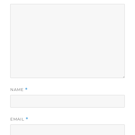
NAME
*
EMAIL
*