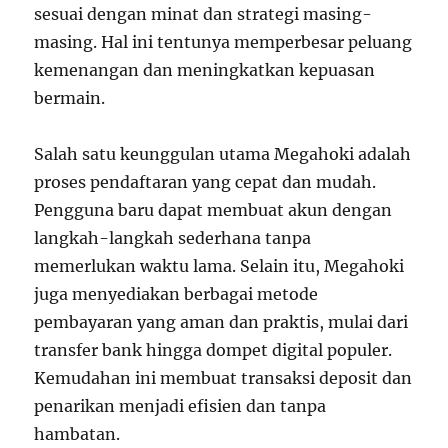
sesuai dengan minat dan strategi masing-
masing. Hal ini tentunya memperbesar peluang
kemenangan dan meningkatkan kepuasan
bermain.
Salah satu keunggulan utama Megahoki adalah
proses pendaftaran yang cepat dan mudah.
Pengguna baru dapat membuat akun dengan
langkah-langkah sederhana tanpa
memerlukan waktu lama. Selain itu, Megahoki
juga menyediakan berbagai metode
pembayaran yang aman dan praktis, mulai dari
transfer bank hingga dompet digital populer.
Kemudahan ini membuat transaksi deposit dan
penarikan menjadi efisien dan tanpa
hambatan.