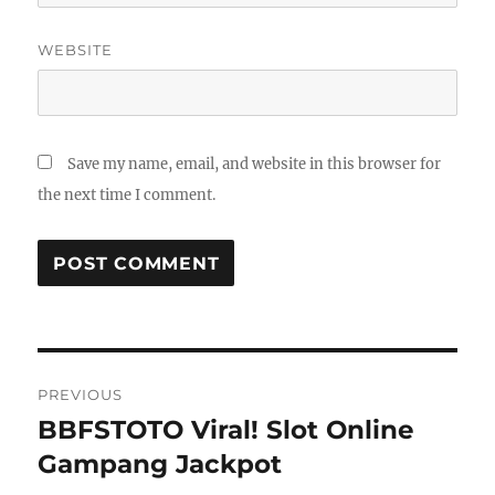
WEBSITE
Save my name, email, and website in this browser for
the next time I comment.
Post
PREVIOUS
navigation
BBFSTOTO Viral! Slot Online
Previous
post:
Gampang Jackpot