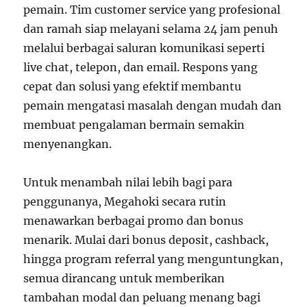
pemain. Tim customer service yang profesional
dan ramah siap melayani selama 24 jam penuh
melalui berbagai saluran komunikasi seperti
live chat, telepon, dan email. Respons yang
cepat dan solusi yang efektif membantu
pemain mengatasi masalah dengan mudah dan
membuat pengalaman bermain semakin
menyenangkan.
Untuk menambah nilai lebih bagi para
penggunanya, Megahoki secara rutin
menawarkan berbagai promo dan bonus
menarik. Mulai dari bonus deposit, cashback,
hingga program referral yang menguntungkan,
semua dirancang untuk memberikan
tambahan modal dan peluang menang bagi