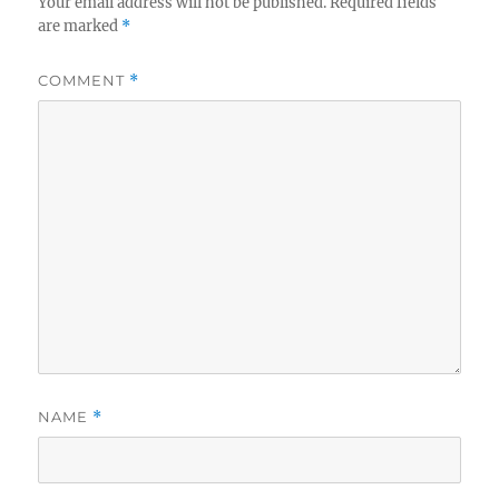
Your email address will not be published.
Required fields
are marked
*
COMMENT
*
NAME
*