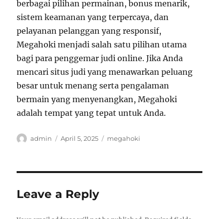
berbagai pilihan permainan, bonus menarik,
sistem keamanan yang terpercaya, dan
pelayanan pelanggan yang responsif,
Megahoki menjadi salah satu pilihan utama
bagi para penggemar judi online. Jika Anda
mencari situs judi yang menawarkan peluang
besar untuk menang serta pengalaman
bermain yang menyenangkan, Megahoki
adalah tempat yang tepat untuk Anda.
Author
Posted
Tags
admin
April 5, 2025
megahoki
on
Leave a Reply