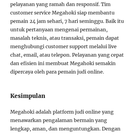
pelayanan yang ramah dan responsif. Tim
customer service Megahoki siap membantu
pemain 24 jam sehari, 7 hari seminggu. Baik itu
untuk pertanyaan mengenai permainan,
masalah teknis, atau transaksi, pemain dapat
menghubungi customer support melalui live
chat, email, atau telepon. Pelayanan yang cepat
dan efisien ini membuat Megahoki semakin
dipercaya oleh para pemain judi online.
Kesimpulan
Megahoki adalah platform judi online yang
menawarkan pengalaman bermain yang
lengkap, aman, dan menguntungkan. Dengan