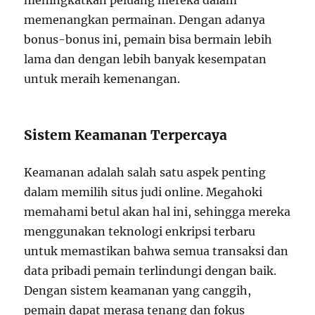
meningkatkan peluang mereka dalam
memenangkan permainan. Dengan adanya
bonus-bonus ini, pemain bisa bermain lebih
lama dan dengan lebih banyak kesempatan
untuk meraih kemenangan.
Sistem Keamanan Terpercaya
Keamanan adalah salah satu aspek penting
dalam memilih situs judi online. Megahoki
memahami betul akan hal ini, sehingga mereka
menggunakan teknologi enkripsi terbaru
untuk memastikan bahwa semua transaksi dan
data pribadi pemain terlindungi dengan baik.
Dengan sistem keamanan yang canggih,
pemain dapat merasa tenang dan fokus