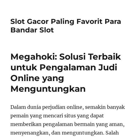
Slot Gacor Paling Favorit Para
Bandar Slot
Megahoki: Solusi Terbaik
untuk Pengalaman Judi
Online yang
Menguntungkan
Dalam dunia perjudian online, semakin banyak
pemain yang mencari situs yang dapat
memberikan pengalaman bermain yang aman,
menyenangkan, dan menguntungkan. Salah