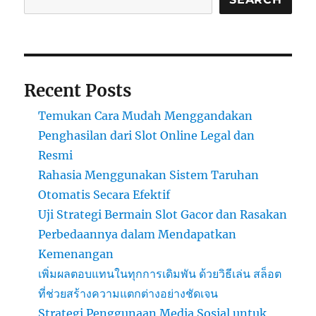
Recent Posts
Temukan Cara Mudah Menggandakan
Penghasilan dari Slot Online Legal dan
Resmi
Rahasia Menggunakan Sistem Taruhan
Otomatis Secara Efektif
Uji Strategi Bermain Slot Gacor dan Rasakan
Perbedaannya dalam Mendapatkan
Kemenangan
เพิ่มผลตอบแทนในทุกการเดิมพัน ด้วยวิธีเล่น สล็อต
ที่ช่วยสร้างความแตกต่างอย่างชัดเจน
Strategi Penggunaan Media Sosial untuk