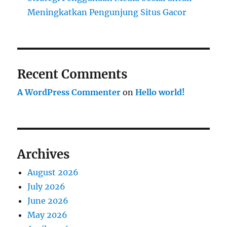
Meningkatkan Pengunjung Situs Gacor
Recent Comments
A WordPress Commenter
on
Hello world!
Archives
August 2026
July 2026
June 2026
May 2026