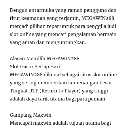
Dengan antarmuka yang ramah pengguna dan
fitur keamanan yang terjamin, MEGAWIN288
menjadi pilihan tepat untuk para penggila judi
slot online yang mencari pengalaman bermain
yang aman dan menguntungkan.
Alasan Memilih MEGAWIN288
Slot Gacor Setiap Hari
MEGAWIN288 dikenal sebagai situs slot online
yang sering memberikan kemenangan besar.
Tingkat RTP (Return to Player) yang tinggi
adalah daya tarik utama bagi para pemain.
Gampang Maxwin
Mencapai maxwin adalah tujuan utama bagi