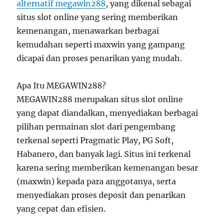
alternatif megawin288
, yang dikenal sebagai
situs slot online yang sering memberikan
kemenangan, menawarkan berbagai
kemudahan seperti maxwin yang gampang
dicapai dan proses penarikan yang mudah.
Apa Itu MEGAWIN288?
MEGAWIN288 merupakan situs slot online
yang dapat diandalkan, menyediakan berbagai
pilihan permainan slot dari pengembang
terkenal seperti Pragmatic Play, PG Soft,
Habanero, dan banyak lagi. Situs ini terkenal
karena sering memberikan kemenangan besar
(maxwin) kepada para anggotanya, serta
menyediakan proses deposit dan penarikan
yang cepat dan efisien.