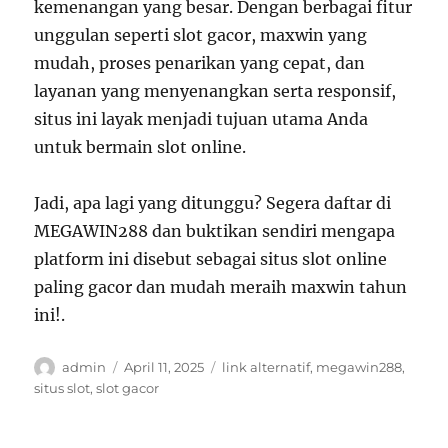
kemenangan yang besar. Dengan berbagai fitur
unggulan seperti slot gacor, maxwin yang
mudah, proses penarikan yang cepat, dan
layanan yang menyenangkan serta responsif,
situs ini layak menjadi tujuan utama Anda
untuk bermain slot online.
Jadi, apa lagi yang ditunggu? Segera daftar di
MEGAWIN288 dan buktikan sendiri mengapa
platform ini disebut sebagai situs slot online
paling gacor dan mudah meraih maxwin tahun
ini!.
Author
Posted
Tags
admin
April 11, 2025
link alternatif
,
megawin288
,
on
situs slot
,
slot gacor