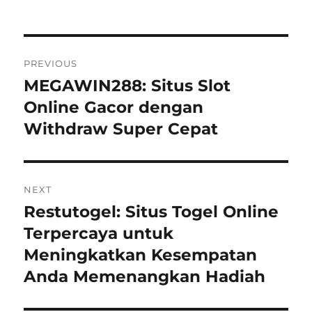
Post
PREVIOUS
navigation
MEGAWIN288: Situs Slot
Previous
post:
Online Gacor dengan
Withdraw Super Cepat
NEXT
Restutogel: Situs Togel Online
Next
post:
Terpercaya untuk
Meningkatkan Kesempatan
Anda Memenangkan Hadiah