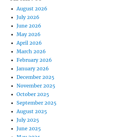
August 2026
July 2026
June 2026
May 2026
April 2026
March 2026
February 2026
January 2026
December 2025
November 2025
October 2025
September 2025
August 2025
July 2025
June 2025