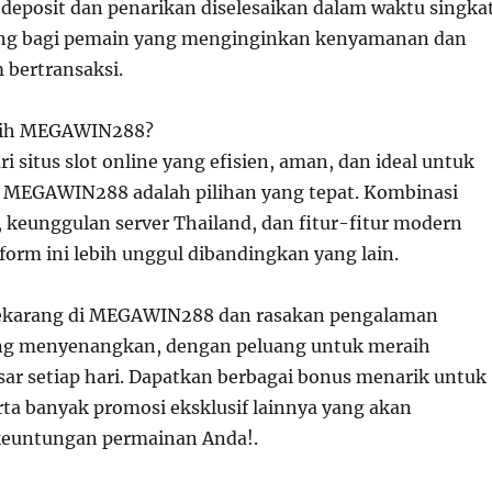
posit dan penarikan diselesaikan dalam waktu singkat
ting bagi pemain yang menginginkan kenyamanan dan
 bertransaksi.
ih MEGAWIN288?
i situs slot online yang efisien, aman, dan ideal untuk
 MEGAWIN288 adalah pilihan yang tepat. Kombinasi
, keunggulan server Thailand, dan fitur-fitur modern
form ini lebih unggul dibandingkan yang lain.
ekarang di MEGAWIN288 dan rasakan pengalaman
ang menyenangkan, dengan peluang untuk meraih
r setiap hari. Dapatkan berbagai bonus menarik untuk
rta banyak promosi eksklusif lainnya yang akan
euntungan permainan Anda!.