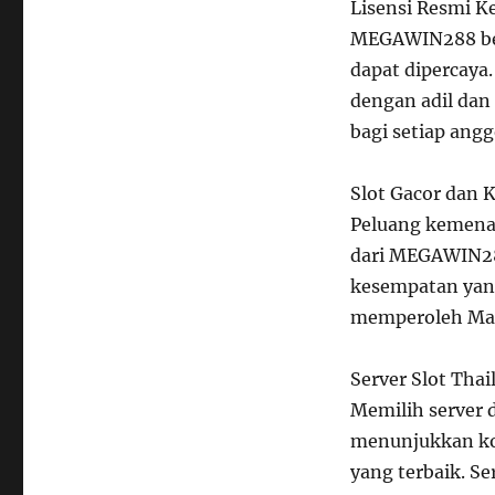
Lisensi Resmi Ke
MEGAWIN288 bero
dapat dipercaya
dengan adil da
bagi setiap ang
Slot Gacor dan
Peluang kemenan
dari MEGAWIN28
kesempatan yang
memperoleh Maxw
Server Slot Tha
Memilih server d
menunjukkan k
yang terbaik. Se