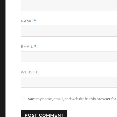
NAME
*
EMAIL
*
WEBSITE
Save my name, email, and website in this browser for