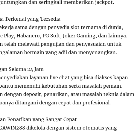
untungkan dan seringkali memberikan jackpot.
ia Terkenal yang Tersedia
erja sama dengan penyedia slot ternama di dunia,
c Play, Habanero, PG Soft, Joker Gaming, dan lainnya.
n telah melewati pengujian dan penyesuaian untuk
ngalaman bermain yang adil dan menyenangkan.
gan Selama 24 Jam
ediakan layanan live chat yang bisa diakses kapan
bantu memenuhi kebutuhan serta masalah pemain.
n dengan deposit, penarikan, atau masalah teknis dala
anya ditangani dengan cepat dan profesional.
dan Penarikan yang Sangat Cepat
GAWIN288 dikelola dengan sistem otomatis yang