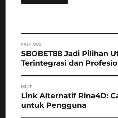
Post
PREVIOUS
navigation
SBOBET88 Jadi Pilihan 
Previous
post:
Terintegrasi dan Profesio
NEXT
Link Alternatif Rina4D:
Next
post:
untuk Pengguna