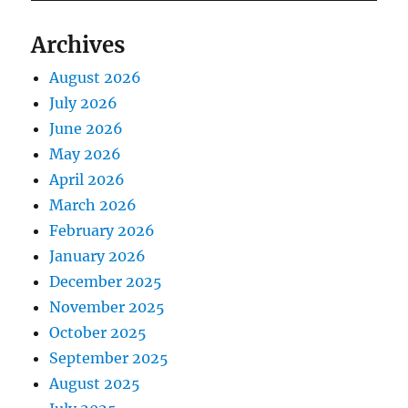
Archives
August 2026
July 2026
June 2026
May 2026
April 2026
March 2026
February 2026
January 2026
December 2025
November 2025
October 2025
September 2025
August 2025