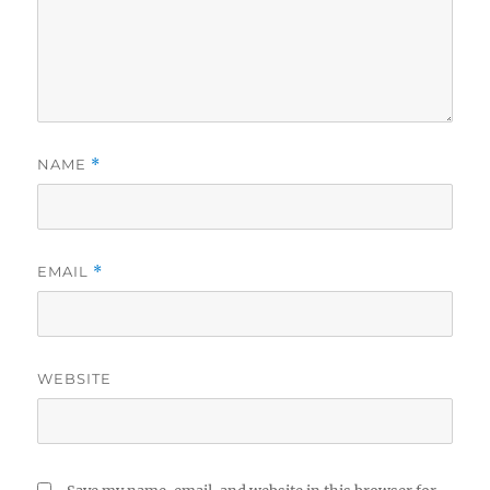
NAME
*
EMAIL
*
WEBSITE