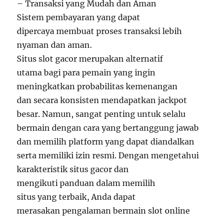
– Transaksi yang Mudah dan Aman
Sistem pembayaran yang dapat
dipercaya membuat proses transaksi lebih
nyaman dan aman.
Situs slot gacor merupakan alternatif
utama bagi para pemain yang ingin
meningkatkan probabilitas kemenangan
dan secara konsisten mendapatkan jackpot
besar. Namun, sangat penting untuk selalu
bermain dengan cara yang bertanggung jawab
dan memilih platform yang dapat diandalkan
serta memiliki izin resmi. Dengan mengetahui
karakteristik situs gacor dan
mengikuti panduan dalam memilih
situs yang terbaik, Anda dapat
merasakan pengalaman bermain slot online