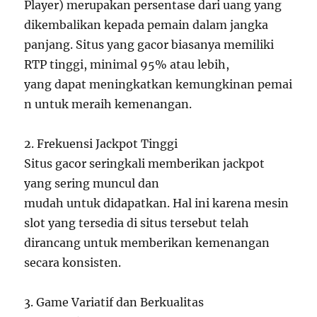
Player) merupakan persentase dari uang yang
dikembalikan kepada pemain dalam jangka
panjang. Situs yang gacor biasanya memiliki
RTP tinggi, minimal 95% atau lebih,
yang dapat meningkatkan kemungkinan pemai
n untuk meraih kemenangan.
2. Frekuensi Jackpot Tinggi
Situs gacor seringkali memberikan jackpot
yang sering muncul dan
mudah untuk didapatkan. Hal ini karena mesin
slot yang tersedia di situs tersebut telah
dirancang untuk memberikan kemenangan
secara konsisten.
3. Game Variatif dan Berkualitas