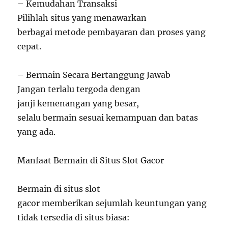
– Kemudahan Transaksi
Pilihlah situs yang menawarkan
berbagai metode pembayaran dan proses yang
cepat.
– Bermain Secara Bertanggung Jawab
Jangan terlalu tergoda dengan
janji kemenangan yang besar,
selalu bermain sesuai kemampuan dan batas
yang ada.
Manfaat Bermain di Situs Slot Gacor
Bermain di situs slot
gacor memberikan sejumlah keuntungan yang
tidak tersedia di situs biasa: