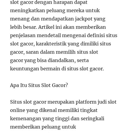
slot gacor dengan harapan dapat
meningkatkan peluang mereka untuk
menang dan mendapatkan jackpot yang
lebih besar. Artikel ini akan memberikan
penjelasan mendetail mengenai definisi situs
slot gacor, karakteristik yang dimiliki situs
gacor, saran dalam memilih situs slot
gacor yang bisa diandalkan, serta
keuntungan bermain di situs slot gacor.
Apa Itu Situs Slot Gacor?
Situs slot gacor merupakan platform judi slot
online yang dikenal memiliki tingkat
kemenangan yang tinggi dan seringkali
memberikan peluang untuk