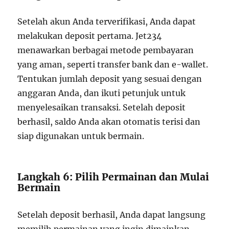
Setelah akun Anda terverifikasi, Anda dapat
melakukan deposit pertama. Jet234
menawarkan berbagai metode pembayaran
yang aman, seperti transfer bank dan e-wallet.
Tentukan jumlah deposit yang sesuai dengan
anggaran Anda, dan ikuti petunjuk untuk
menyelesaikan transaksi. Setelah deposit
berhasil, saldo Anda akan otomatis terisi dan
siap digunakan untuk bermain.
Langkah 6: Pilih Permainan dan Mulai
Bermain
Setelah deposit berhasil, Anda dapat langsung