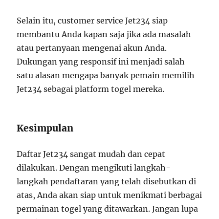
Selain itu, customer service Jet234 siap
membantu Anda kapan saja jika ada masalah
atau pertanyaan mengenai akun Anda.
Dukungan yang responsif ini menjadi salah
satu alasan mengapa banyak pemain memilih
Jet234 sebagai platform togel mereka.
Kesimpulan
Daftar Jet234 sangat mudah dan cepat
dilakukan. Dengan mengikuti langkah-
langkah pendaftaran yang telah disebutkan di
atas, Anda akan siap untuk menikmati berbagai
permainan togel yang ditawarkan. Jangan lupa