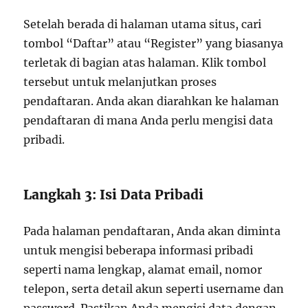
Setelah berada di halaman utama situs, cari
tombol “Daftar” atau “Register” yang biasanya
terletak di bagian atas halaman. Klik tombol
tersebut untuk melanjutkan proses
pendaftaran. Anda akan diarahkan ke halaman
pendaftaran di mana Anda perlu mengisi data
pribadi.
Langkah 3: Isi Data Pribadi
Pada halaman pendaftaran, Anda akan diminta
untuk mengisi beberapa informasi pribadi
seperti nama lengkap, alamat email, nomor
telepon, serta detail akun seperti username dan