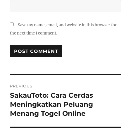
Save my name, email, and website in this browser for
the next time I comment.
Post
PREVIOUS
navigation
SakauToto: Cara Cerdas
Previous
post:
Meningkatkan Peluang
Menang Togel Online