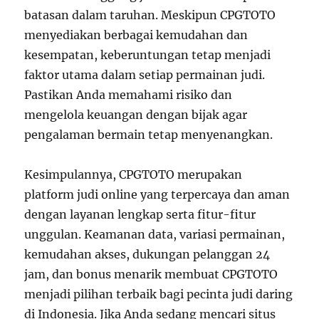
batasan dalam taruhan. Meskipun CPGTOTO
menyediakan berbagai kemudahan dan
kesempatan, keberuntungan tetap menjadi
faktor utama dalam setiap permainan judi.
Pastikan Anda memahami risiko dan
mengelola keuangan dengan bijak agar
pengalaman bermain tetap menyenangkan.
Kesimpulannya, CPGTOTO merupakan
platform judi online yang terpercaya dan aman
dengan layanan lengkap serta fitur-fitur
unggulan. Keamanan data, variasi permainan,
kemudahan akses, dukungan pelanggan 24
jam, dan bonus menarik membuat CPGTOTO
menjadi pilihan terbaik bagi pecinta judi daring
di Indonesia. Jika Anda sedang mencari situs