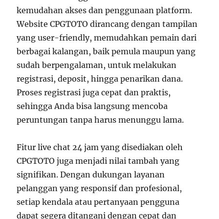
kemudahan akses dan penggunaan platform.
Website CPGTOTO dirancang dengan tampilan
yang user-friendly, memudahkan pemain dari
berbagai kalangan, baik pemula maupun yang
sudah berpengalaman, untuk melakukan
registrasi, deposit, hingga penarikan dana.
Proses registrasi juga cepat dan praktis,
sehingga Anda bisa langsung mencoba
peruntungan tanpa harus menunggu lama.
Fitur live chat 24 jam yang disediakan oleh
CPGTOTO juga menjadi nilai tambah yang
signifikan. Dengan dukungan layanan
pelanggan yang responsif dan profesional,
setiap kendala atau pertanyaan pengguna
dapat segera ditangani dengan cepat dan