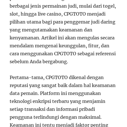
berbagai jenis permainan judi, mulai dari togel,
slot, hingga live casino, CPGTOTO menjadi
pilihan utama bagi para penggemar judi daring
yang mengutamakan keamanan dan
kenyamanan. Artikel ini akan mengulas secara
mendalam mengenai keunggulan, fitur, dan
cara menggunakan CPGTOTO sebagai referensi
sebelum Anda bergabung.
Pertama-tama, CPGTOTO dikenal dengan
reputasi yang sangat baik dalam hal keamanan
data pemain. Platform ini menggunakan
teknologi enkripsi terbaru yang menjamin
setiap transaksi dan informasi pribadi
pengguna terlindungi dengan maksimal.
Keamanan ini tentu menjadi faktor penting