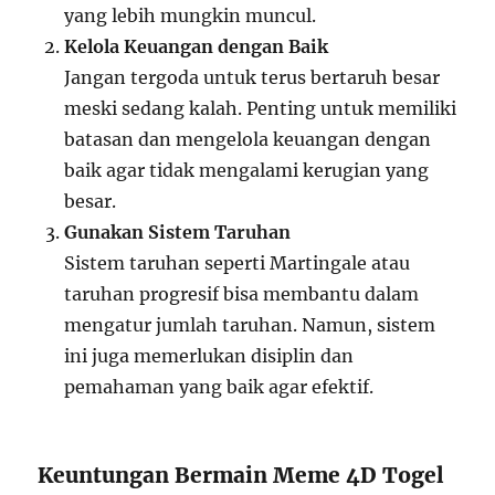
yang lebih mungkin muncul.
Kelola Keuangan dengan Baik
Jangan tergoda untuk terus bertaruh besar
meski sedang kalah. Penting untuk memiliki
batasan dan mengelola keuangan dengan
baik agar tidak mengalami kerugian yang
besar.
Gunakan Sistem Taruhan
Sistem taruhan seperti Martingale atau
taruhan progresif bisa membantu dalam
mengatur jumlah taruhan. Namun, sistem
ini juga memerlukan disiplin dan
pemahaman yang baik agar efektif.
Keuntungan Bermain Meme 4D Togel