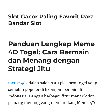
Slot Gacor Paling Favorit Para
Bandar Slot
Panduan Lengkap Meme
4D Togel: Cara Bermain
dan Menang dengan
Strategi Jitu
meme 4d
adalah salah satu platform togel yang
semakin populer di kalangan pemain di
Indonesia. Dengan berbagai fitur menarik dan
peluang menang yang menjanjikan, Meme 4D