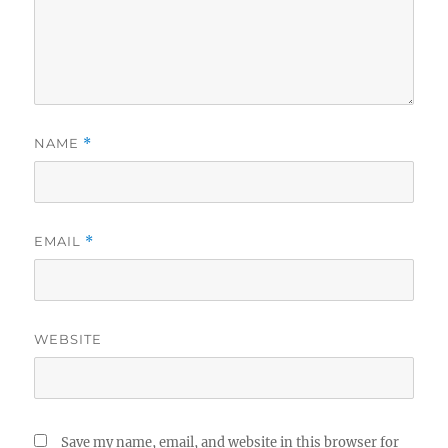
NAME
*
EMAIL
*
WEBSITE
Save my name, email, and website in this browser for