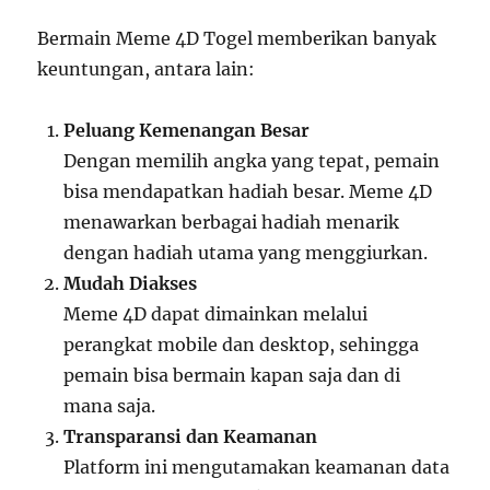
Bermain Meme 4D Togel memberikan banyak
keuntungan, antara lain:
Peluang Kemenangan Besar
Dengan memilih angka yang tepat, pemain
bisa mendapatkan hadiah besar. Meme 4D
menawarkan berbagai hadiah menarik
dengan hadiah utama yang menggiurkan.
Mudah Diakses
Meme 4D dapat dimainkan melalui
perangkat mobile dan desktop, sehingga
pemain bisa bermain kapan saja dan di
mana saja.
Transparansi dan Keamanan
Platform ini mengutamakan keamanan data