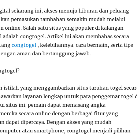
ital sekarang ini, akses menuju hiburan dan peluang
kan pemasukan tambahan semakin mudah melalui
m online. Salah satu situs yang populer di kalangan
 adalah congtogel. Artikel ini akan membahas secara
ntang
congtogel
, kelebihannya, cara bermain, serta tips
dengan aman dan bertanggung jawab.
ngtogel?
h istilah yang menggambarkan situs taruhan togel secar
awarkan layanan lengkap untuk para penggemar togel d
lui situs ini, pemain dapat memasang angka
ereka secara online dengan berbagai fitur yang
n dapat dipercaya. Dengan akses yang mudah
mputer atau smartphone, congtogel menjadi pilihan