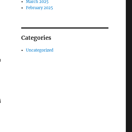
March 2025
February 2025
Categories
Uncategorized
u
i