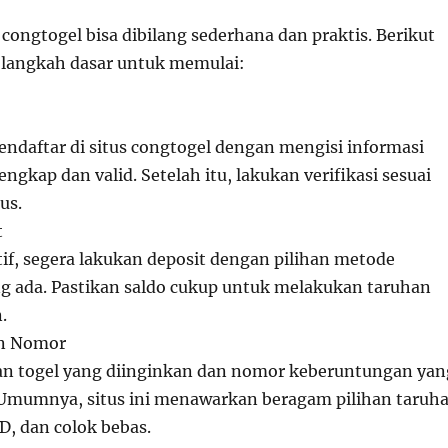
 congtogel bisa dibilang sederhana dan praktis. Berikut
-langkah dasar untuk memulai:
ndaftar di situs congtogel dengan mengisi informasi
engkap dan valid. Setelah itu, lakukan verifikasi sesuai
us.
t
tif, segera lakukan deposit dengan pilihan metode
 ada. Pastikan saldo cukup untuk melakukan taruhan
.
an Nomor
an togel yang diinginkan dan nomor keberuntungan yan
 Umumnya, situs ini menawarkan beragam pilihan taruh
2D, dan colok bebas.