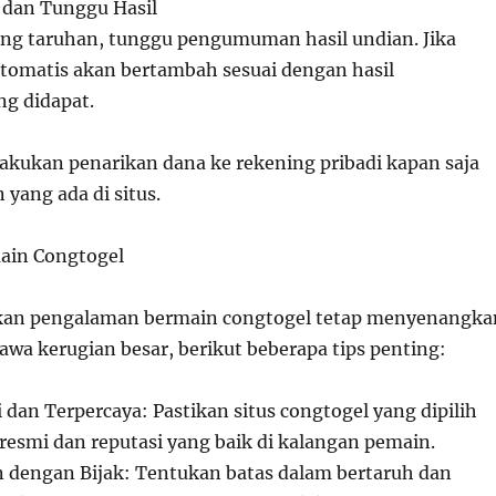
 dan Tunggu Hasil
ng taruhan, tunggu pengumuman hasil undian. Jika
tomatis akan bertambah sesuai dengan hasil
g didapat.
akukan penarikan dana ke rekening pribadi kapan saja
 yang ada di situs.
ain Congtogel
an pengalaman bermain congtogel tetap menyenangka
wa kerugian besar, berikut beberapa tips penting:
i dan Terpercaya: Pastikan situs congtogel yang dipilih
 resmi dan reputasi yang baik di kalangan pemain.
 dengan Bijak: Tentukan batas dalam bertaruh dan