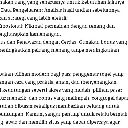
nakan uang yang seharusnya untuk kebutuhan lainnya.
n Data Pengeluaran: Analisis hasil undian sebelumnya
 strategi yang lebih efektif.
 Emosional: Nikmati permainan dengan tenang dan
mengharapkan kemenangan.
us dan Penawaran dengan Cerdas: Gunakan bonus yang
 meningkatkan peluang menang tanpa meningkatkan
akan pilihan modern bagi para penggemar togel yang
engan cara yang praktis, aman, dan menyenangkan.
 keuntungan seperti akses yang mudah, pilihan pasar
itur menarik, dan bonus yang melimpah, congtogel dapa
uhan hiburan sekaligus memberikan peluang untuk
untungan. Namun, sangat penting untuk selalu bermai
 jawab dan memilih situs yang dapat dipercaya agar