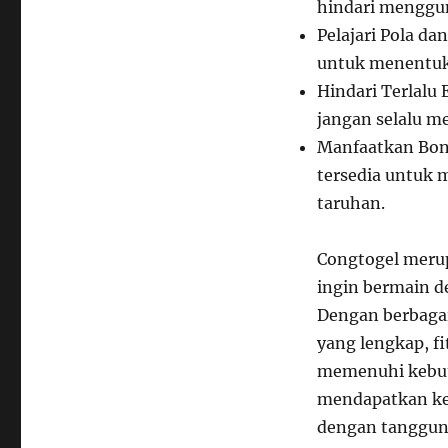
hindari menggu
Pelajari Pola da
untuk menentukan
Hindari Terlalu
jangan selalu 
Manfaatkan Bon
tersedia untuk
taruhan.
Congtogel merup
ingin bermain d
Dengan berbagai
yang lengkap, f
memenuhi kebut
mendapatkan ke
dengan tanggung