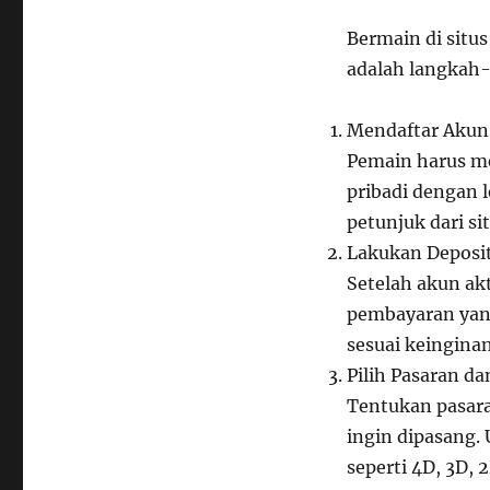
Bermain di situs
adalah langkah
Mendaftar Akun
Pemain harus me
pribadi dengan l
petunjuk dari sit
Lakukan Deposi
Setelah akun ak
pembayaran yang
sesuai keinginan
Pilih Pasaran d
Tentukan pasar
ingin dipasang.
seperti 4D, 3D, 