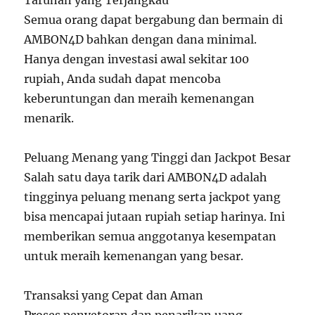
Taruhan yang Terjangkau
Semua orang dapat bergabung dan bermain di
AMBON4D bahkan dengan dana minimal.
Hanya dengan investasi awal sekitar 100
rupiah, Anda sudah dapat mencoba
keberuntungan dan meraih kemenangan
menarik.
Peluang Menang yang Tinggi dan Jackpot Besar
Salah satu daya tarik dari AMBON4D adalah
tingginya peluang menang serta jackpot yang
bisa mencapai jutaan rupiah setiap harinya. Ini
memberikan semua anggotanya kesempatan
untuk meraih kemenangan yang besar.
Transaksi yang Cepat dan Aman