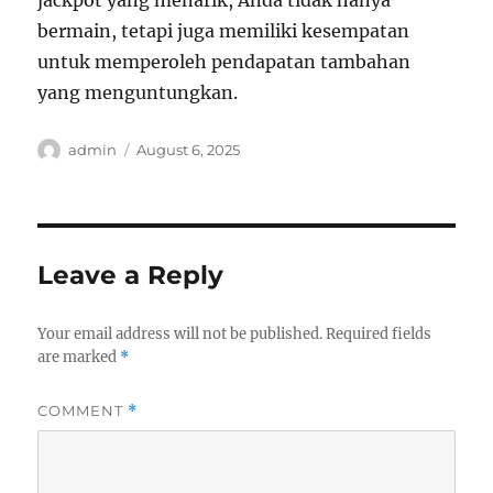
jackpot yang menarik, Anda tidak hanya
bermain, tetapi juga memiliki kesempatan
untuk memperoleh pendapatan tambahan
yang menguntungkan.
Author
Posted
admin
August 6, 2025
on
Leave a Reply
Your email address will not be published.
Required fields
are marked
*
COMMENT
*