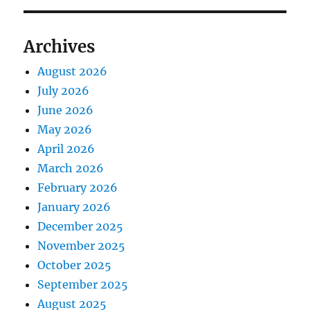
Archives
August 2026
July 2026
June 2026
May 2026
April 2026
March 2026
February 2026
January 2026
December 2025
November 2025
October 2025
September 2025
August 2025