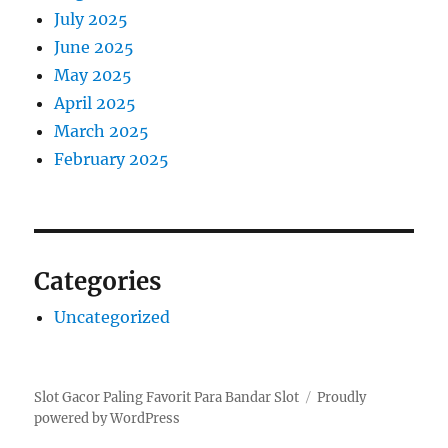
July 2025
June 2025
May 2025
April 2025
March 2025
February 2025
Categories
Uncategorized
Slot Gacor Paling Favorit Para Bandar Slot
Proudly
powered by WordPress