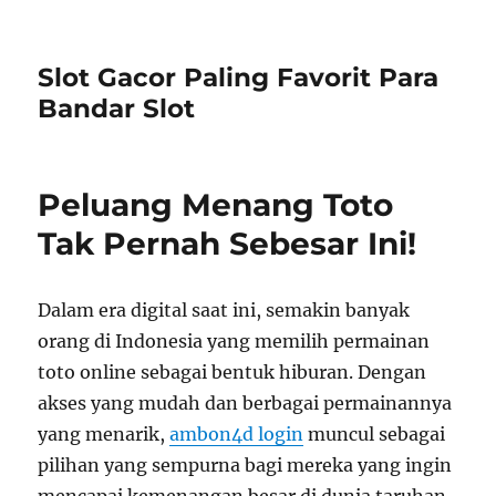
Slot Gacor Paling Favorit Para
Bandar Slot
Peluang Menang Toto
Tak Pernah Sebesar Ini!
Dalam era digital saat ini, semakin banyak
orang di Indonesia yang memilih permainan
toto online sebagai bentuk hiburan. Dengan
akses yang mudah dan berbagai permainannya
yang menarik,
ambon4d login
muncul sebagai
pilihan yang sempurna bagi mereka yang ingin