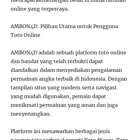
mencapai kemenangan besar di dunia taruhan
online yang terpercaya.
AMBON4D: Pilihan Utama untuk Pengguna
Toto Online
AMBON4D adalah sebuah platform toto online
dan bandar yang telah terbukti dapat
diandalkan dalam menyediakan pengalaman
permainan angka terbaik di Indonesia. Dengan
tampilan situs yang modern serta navigasi
yang mudah digunakan, pemain dapat
menikmati permainan yang aman dan juga
menyenangkan.
Platform ini menawarkan berbagai jenis