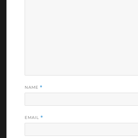
NAME
*
EMAIL
*