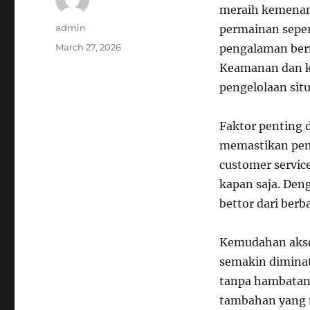
meraih kemenan
Author
admin
permainan sepert
Posted
March 27, 2026
pengalaman be
on
Keamanan dan k
pengelolaan situ
Faktor penting d
memastikan pema
customer servic
kapan saja. Deng
bettor dari berb
Kemudahan akses
semakin diminat
tanpa hambatan.
tambahan yang m