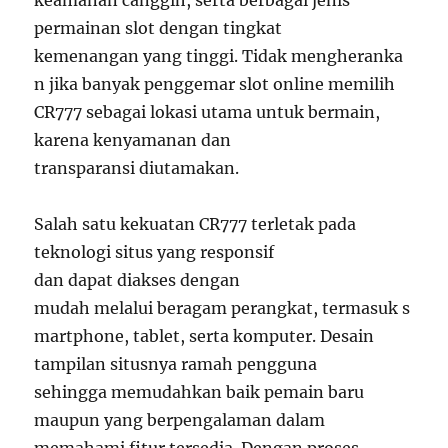
keamanan canggih, serta berbagai jenis
permainan slot dengan tingkat
kemenangan yang tinggi. Tidak mengheranka
n jika banyak penggemar slot online memilih
CR777 sebagai lokasi utama untuk bermain,
karena kenyamanan dan
transparansi diutamakan.
Salah satu kekuatan CR777 terletak pada
teknologi situs yang responsif
dan dapat diakses dengan
mudah melalui beragam perangkat, termasuk s
martphone, tablet, serta komputer. Desain
tampilan situsnya ramah pengguna
sehingga memudahkan baik pemain baru
maupun yang berpengalaman dalam