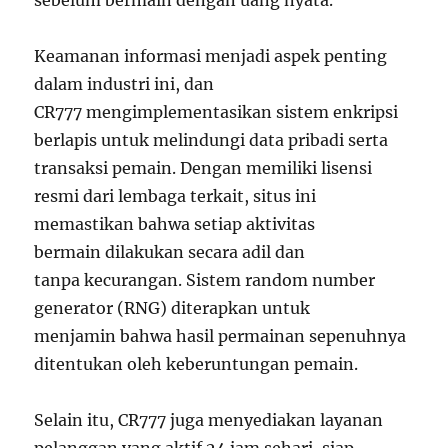
sebelum bermain dengan uang nyata.
Keamanan informasi menjadi aspek penting
dalam industri ini, dan
CR777 mengimplementasikan sistem enkripsi
berlapis untuk melindungi data pribadi serta
transaksi pemain. Dengan memiliki lisensi
resmi dari lembaga terkait, situs ini
memastikan bahwa setiap aktivitas
bermain dilakukan secara adil dan
tanpa kecurangan. Sistem random number
generator (RNG) diterapkan untuk
menjamin bahwa hasil permainan sepenuhnya
ditentukan oleh keberuntungan pemain.
Selain itu, CR777 juga menyediakan layanan