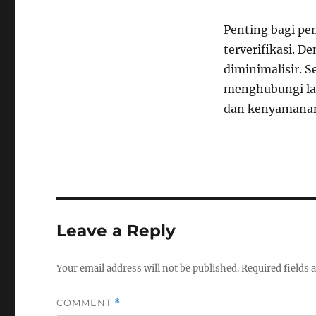
Penting bagi pem
terverifikasi. D
diminimalisir. S
menghubungi la
dan kenyamanan 
Leave a Reply
Your email address will not be published.
Required fields
COMMENT
*