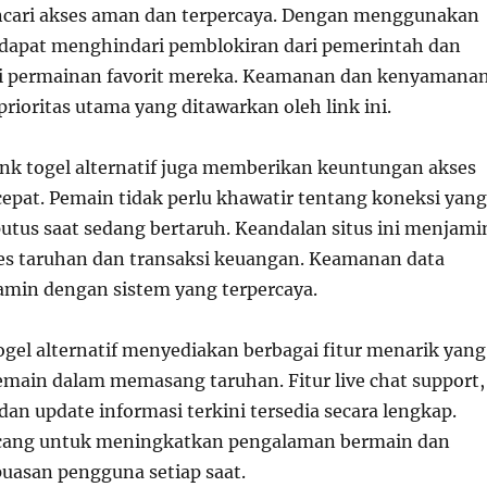
ncari akses aman dan terpercaya. Dengan menggunakan
n dapat menghindari pemblokiran dari pemerintah dan
i permainan favorit mereka. Keamanan dan kenyamana
rioritas utama yang ditawarkan oleh link ini.
k togel alternatif juga memberikan keuntungan akses
cepat. Pemain tidak perlu khawatir tentang koneksi yang
putus saat sedang bertaruh. Keandalan situs ini menjami
es taruhan dan transaksi keuangan. Keamanan data
jamin dengan sistem yang terpercaya.
 togel alternatif menyediakan berbagai fitur menarik yang
ain dalam memasang taruhan. Fitur live chat support,
an update informasi terkini tersedia secara lengkap.
ncang untuk meningkatkan pengalaman bermain dan
asan pengguna setiap saat.