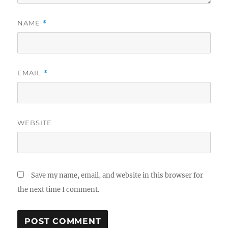
NAME
*
EMAIL
*
WEBSITE
Save my name, email, and website in this browser for
the next time I comment.