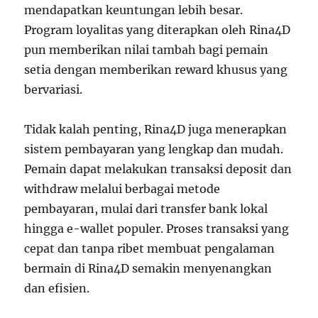
mendapatkan keuntungan lebih besar.
Program loyalitas yang diterapkan oleh Rina4D
pun memberikan nilai tambah bagi pemain
setia dengan memberikan reward khusus yang
bervariasi.
Tidak kalah penting, Rina4D juga menerapkan
sistem pembayaran yang lengkap dan mudah.
Pemain dapat melakukan transaksi deposit dan
withdraw melalui berbagai metode
pembayaran, mulai dari transfer bank lokal
hingga e-wallet populer. Proses transaksi yang
cepat dan tanpa ribet membuat pengalaman
bermain di Rina4D semakin menyenangkan
dan efisien.