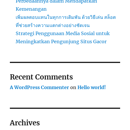
Perbedaannya dalam Mendapatkan
Kemenangan
เพิ่มผลตอบแทนในทุกการเดิมพัน ด้วยวิธีเล่น สล็อต
ที่ช่วยสร้างความแตกต่างอย่างชัดเจน
Strategi Penggunaan Media Sosial untuk
Meningkatkan Pengunjung Situs Gacor
Recent Comments
A WordPress Commenter
on
Hello world!
Archives