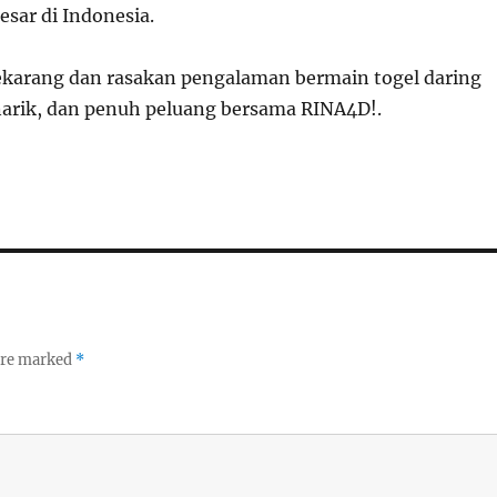
sar di Indonesia.
karang dan rasakan pengalaman bermain togel daring
arik, dan penuh peluang bersama RINA4D!.
 are marked
*