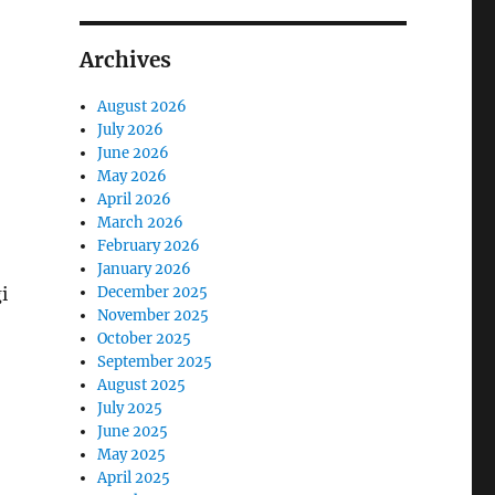
Archives
August 2026
July 2026
June 2026
May 2026
April 2026
March 2026
February 2026
January 2026
i
December 2025
November 2025
October 2025
September 2025
August 2025
July 2025
June 2025
May 2025
April 2025