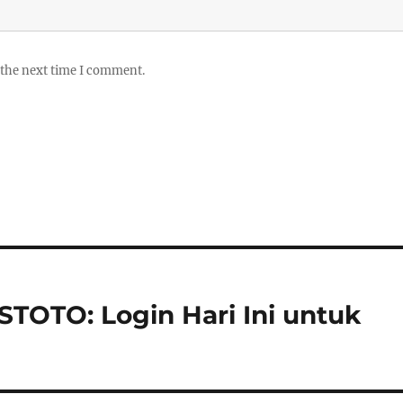
 the next time I comment.
FSTOTO: Login Hari Ini untuk