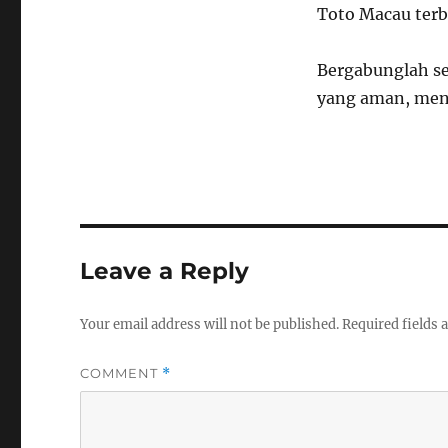
Toto Macau terbe
Bergabunglah se
yang aman, men
Leave a Reply
Your email address will not be published.
Required fields
COMMENT
*