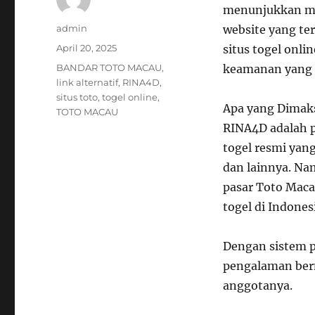
menunjukkan min
Author
admin
website yang te
Posted
April 20, 2025
situs togel onli
on
Tags
BANDAR TOTO MACAU
,
keamanan yang h
link alternatif
,
RINA4D
,
situs toto
,
togel online
,
Apa yang Dimak
TOTO MACAU
RINA4D adalah p
togel resmi yan
dan lainnya. Na
pasar Toto Maca
togel di Indones
Dengan sistem 
pengalaman ber
anggotanya.