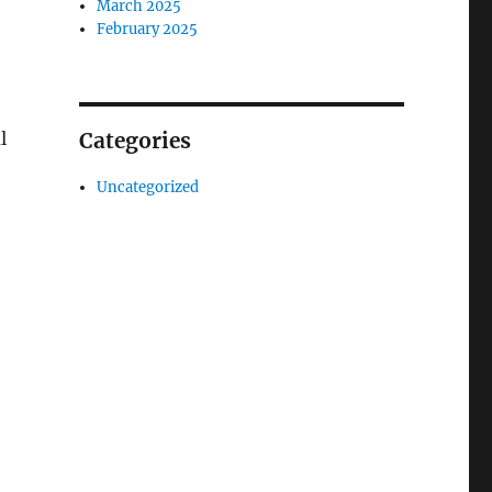
March 2025
February 2025
l
Categories
Uncategorized