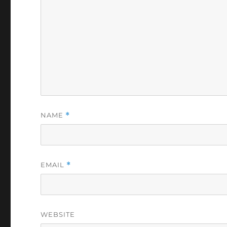
NAME
*
EMAIL
*
WEBSITE