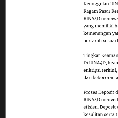
Keunggulan RIN
Ragam Pasar Re
RINA4D menawark
yang memiliki ha
kemenangan yang
bertaruh sesuai
Tingkat Keaman
Di RINA4D, keam
enkripsi terkini
dari kebocoran 
Proses Deposit 
RINA4D menyedi
efisien. Deposit
kesulitan serta 