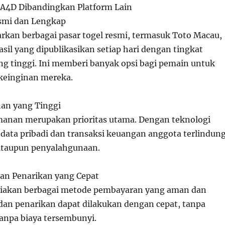
A4D Dibandingkan Platform Lain
smi dan Lengkap
an berbagai pasar togel resmi, termasuk Toto Macau,
sil yang dipublikasikan setiap hari dengan tingkat
 tinggi. Ini memberi banyak opsi bagi pemain untuk
 keinginan mereka.
an yang Tinggi
anan merupakan prioritas utama. Dengan teknologi
, data pribadi dan transaksi keuangan anggota terlindung
ataupun penyalahgunaan.
dan Penarikan yang Cepat
akan berbagai metode pembayaran yang aman dan
 dan penarikan dapat dilakukan dengan cepat, tanpa
tanpa biaya tersembunyi.