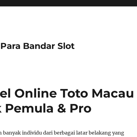
 Para Bandar Slot
el Online Toto Macau
k Pemula & Pro
n banyak individu dari berbagai latar belakang yang