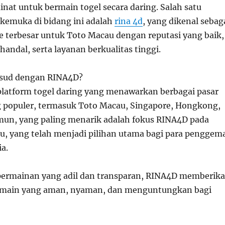
at untuk bermain togel secara daring. Salah satu
rkemuka di bidang ini adalah
rina 4d
, yang dikenal sebag
ne terbesar untuk Toto Macau dengan reputasi yang baik,
andal, serta layanan berkualitas tinggi.
sud dengan RINA4D?
latform togel daring yang menawarkan berbagai pasar
g populer, termasuk Toto Macau, Singapore, Hongkong,
mun, yang paling menarik adalah fokus RINA4D pada
u, yang telah menjadi pilihan utama bagi para penggem
ia.
permainan yang adil dan transparan, RINA4D memberik
main yang aman, nyaman, dan menguntungkan bagi